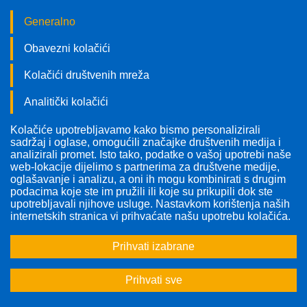
Generalno
Obavezni kolačići
Kolačići društvenih mreža
Analitički kolačići
Kolačiće upotrebljavamo kako bismo personalizirali
Pratite nas!
sadržaj i oglase, omogućili značajke društvenih medija i
analizirali promet. Isto tako, podatke o vašoj upotrebi naše
web-lokacije dijelimo s partnerima za društvene medije,
oglašavanje i analizu, a oni ih mogu kombinirati s drugim
podacima koje ste im pružili ili koje su prikupili dok ste
upotrebljavali njihove usluge. Nastavkom korištenja naših
Odabrana tema:
Karcinomi urogenitalnog sustava
internetskih stranica vi prihvaćate našu upotrebu kolačića.
Prihvati izabrane
<<
<
1
2
Prihvati sve