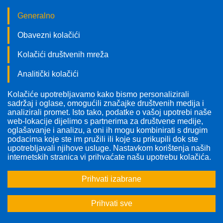
Generalno
Obavezni kolačići
Kolačići društvenih mreža
Analitički kolačići
Kolačiće upotrebljavamo kako bismo personalizirali
Pratite nas!
sadržaj i oglase, omogućili značajke društvenih medija i
analizirali promet. Isto tako, podatke o vašoj upotrebi naše
web-lokacije dijelimo s partnerima za društvene medije,
oglašavanje i analizu, a oni ih mogu kombinirati s drugim
podacima koje ste im pružili ili koje su prikupili dok ste
upotrebljavali njihove usluge. Nastavkom korištenja naših
Odabrana tema:
internetskih stranica vi prihvaćate našu upotrebu kolačića.
Prihvati izabrane
<<
<
3
4
5
...
37
>
>>
Prihvati sve