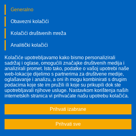
Generalno
Obavezni kolačići
Kolačići društvenih mreža
Analitički kolačići
Kolačiće upotrebljavamo kako bismo personalizirali
Pratite nas!
sadržaj i oglase, omogućili značajke društvenih medija i
analizirali promet. Isto tako, podatke o vašoj upotrebi naše
web-lokacije dijelimo s partnerima za društvene medije,
oglašavanje i analizu, a oni ih mogu kombinirati s drugim
podacima koje ste im pružili ili koje su prikupili dok ste
upotrebljavali njihove usluge. Nastavkom korištenja naših
Odabrana tema:
Sve teme
internetskih stranica vi prihvaćate našu upotrebu kolačića.
Alzheimerova bolest
oblik progresivne demencije ili
Prihvati izabrane
gubitka pamćenja, kod kojih se javlja propadanje živčanih
stanica
Prihvati sve
Anamneza
skup podataka o bolesniku koji se odnosi na