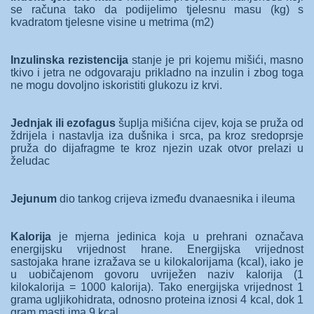
se računa tako da podijelimo tjelesnu masu (kg) s
kvadratom tjelesne visine u metrima (m2)
Inzulinska rezistencija
stanje je pri kojemu mišići, masno
tkivo i jetra ne odgovaraju prikladno na inzulin i zbog toga
ne mogu dovoljno iskoristiti glukozu iz krvi.
Jednjak ili ezofagus
šuplja mišićna cijev, koja se pruža od
ždrijela i nastavlja iza dušnika i srca, pa kroz sredoprsje
pruža do dijafragme te kroz njezin uzak otvor prelazi u
želudac
Jejunum
dio tankog crijeva između dvanaesnika i ileuma
Kalorija
je mjerna jedinica koja u prehrani označava
energijsku vrijednost hrane. Energijska vrijednost
sastojaka hrane izražava se u kilokalorijama (kcal), iako je
u uobičajenom govoru uvriježen naziv kalorija (1
kilokalorija = 1000 kalorija). Tako energijska vrijednost 1
grama ugljikohidrata, odnosno proteina iznosi 4 kcal, dok 1
gram masti ima 9 kcal.