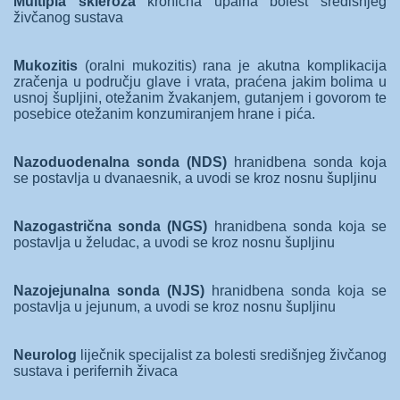
Multipla skleroza
kronična upalna bolest središnjeg
živčanog sustava
Mukozitis
(oralni mukozitis) rana je akutna komplikacija
zračenja u području glave i vrata, praćena jakim bolima u
usnoj šupljini, otežanim žvakanjem, gutanjem i govorom te
posebice otežanim konzumiranjem hrane i pića.
Nazoduodenalna sonda (NDS)
hranidbena sonda koja
se postavlja u dvanaesnik, a uvodi se kroz nosnu šupljinu
Nazogastrična sonda (NGS)
hranidbena sonda koja se
postavlja u želudac, a uvodi se kroz nosnu šupljinu
Nazojejunalna sonda (NJS)
hranidbena sonda koja se
postavlja u jejunum, a uvodi se kroz nosnu šupljinu
Neurolog
liječnik specijalist za bolesti središnjeg živčanog
sustava i perifernih živaca