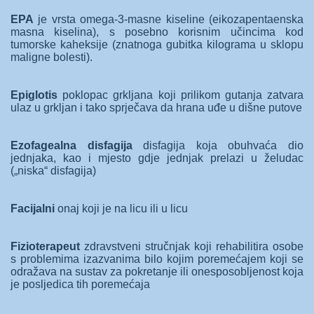
EPA
je vrsta omega-3-masne kiseline (eikozapentaenska
masna kiselina), s posebno korisnim učincima kod
tumorske kaheksije (znatnoga gubitka kilograma u sklopu
maligne bolesti).
Epiglotis
poklopac grkljana koji prilikom gutanja zatvara
ulaz u grkljan i tako sprječava da hrana uđe u dišne putove
Ezofagealna disfagija
disfagija koja obuhvaća dio
jednjaka, kao i mjesto gdje jednjak prelazi u želudac
(„niska“ disfagija)
Facijalni
onaj koji je na licu ili u licu
Fizioterapeut
zdravstveni stručnjak koji rehabilitira osobe
s problemima izazvanima bilo kojim poremećajem koji se
odražava na sustav za pokretanje ili onesposobljenost koja
je posljedica tih poremećaja