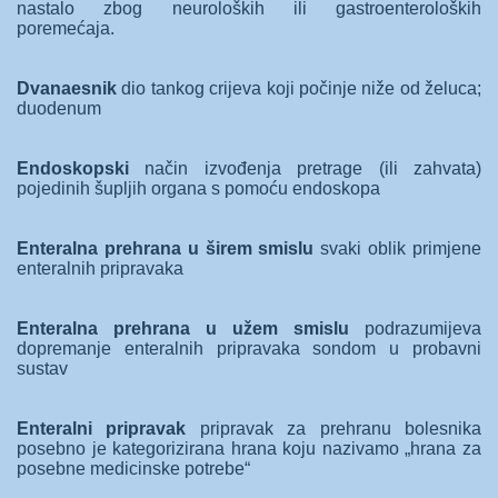
nastalo zbog neuroloških ili gastroenteroloških
poremećaja.
Dvanaesnik
dio tankog crijeva koji počinje niže od želuca;
duodenum
Endoskopski
način izvođenja pretrage (ili zahvata)
pojedinih šupljih organa s pomoću endoskopa
Enteralna prehrana u širem smislu
svaki oblik primjene
enteralnih pripravaka
Enteralna prehrana u užem smislu
podrazumijeva
dopremanje enteralnih pripravaka sondom u probavni
sustav
Enteralni pripravak
pripravak za prehranu bolesnika
posebno je kategorizirana hrana koju nazivamo „hrana za
posebne medicinske potrebe“