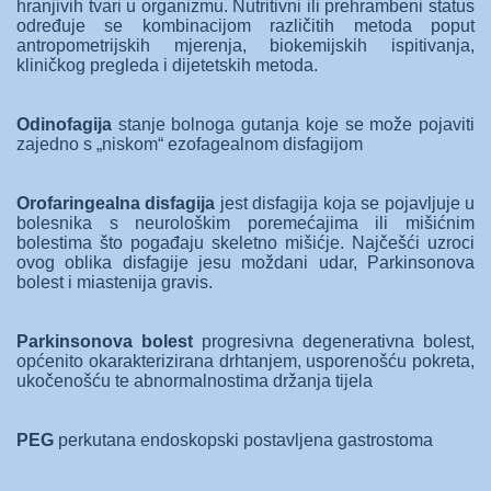
hranjivih tvari u organizmu. Nutritivni ili prehrambeni status
određuje se kombinacijom različitih metoda poput
antropometrijskih mjerenja, biokemijskih ispitivanja,
kliničkog pregleda i dijetetskih metoda.
Odinofagija
stanje bolnoga gutanja koje se može pojaviti
zajedno s „niskom“ ezofagealnom disfagijom
Orofaringealna disfagija
jest disfagija koja se pojavljuje u
bolesnika s neurološkim poremećajima ili mišićnim
bolestima što pogađaju skeletno mišićje. Najčešći uzroci
ovog oblika disfagije jesu moždani udar, Parkinsonova
bolest i miastenija gravis.
Parkinsonova bolest
progresivna degenerativna bolest,
općenito okarakterizirana drhtanjem, usporenošću pokreta,
ukočenošću te abnormalnostima držanja tijela
PEG
perkutana endoskopski postavljena gastrostoma