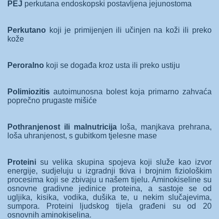
PEJ
perkutana endoskopski postavljena jejunostoma
Perkutano
koji je primijenjen ili učinjen na koži ili preko
kože
Peroralno
koji se događa kroz usta ili preko ustiju
Polimiozitis
autoimunosna bolest koja primarno zahvaća
poprečno prugaste mišiće
Pothranjenost ili malnutricija
loša, manjkava prehrana,
loša uhranjenost, s gubitkom tjelesne mase
Proteini
su velika skupina spojeva koji služe kao izvor
energije, sudjeluju u izgradnji tkiva i brojnim fiziološkim
procesima koji se zbivaju u našem tijelu. Aminokiseline su
osnovne gradivne jedinice proteina, a sastoje se od
ugljika, kisika, vodika, dušika te, u nekim slučajevima,
sumpora. Proteini ljudskog tijela građeni su od 20
osnovnih aminokiselina.