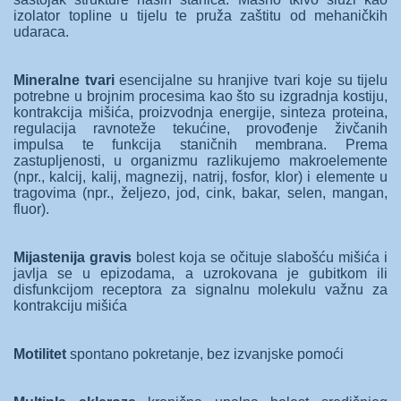
izolator topline u tijelu te pruža zaštitu od mehaničkih
udaraca.
Mineralne tvari
esencijalne su hranjive tvari koje su tijelu
potrebne u brojnim procesima kao što su izgradnja kostiju,
kontrakcija mišića, proizvodnja energije, sinteza proteina,
regulacija ravnoteže tekućine, provođenje živčanih
impulsa te funkcija staničnih membrana. Prema
zastupljenosti, u organizmu razlikujemo makroelemente
(npr., kalcij, kalij, magnezij, natrij, fosfor, klor) i elemente u
tragovima (npr., željezo, jod, cink, bakar, selen, mangan,
fluor).
Mijastenija gravis
bolest koja se očituje slabošću mišića i
javlja se u epizodama, a uzrokovana je gubitkom ili
disfunkcijom receptora za signalnu molekulu važnu za
kontrakciju mišića
Motilitet
spontano pokretanje, bez izvanjske pomoći