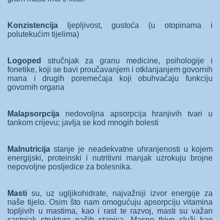
Konzistencija
ljepljivost, gustoća (u otopinama i
polutekućim tijelima)
Logoped
stručnjak za granu medicine, psihologije i
fonetike, koji se bavi proučavanjem i otklanjanjem govornih
mana i drugih poremećaja koji obuhvaćaju funkciju
govornih organa
Malapsorpcija
nedovoljna apsorpcija hranjivih tvari u
tankom crijevu; javlja se kod mnogih bolesti
Malnutricija
stanje je neadekvatne uhranjenosti u kojem
energijski, proteinski i nutritivni manjak uzrokuju brojne
nepovoljne posljedice za bolesnika.
Masti
su, uz ugljikohidrate, najvažniji izvor energije za
naše tijelo. Osim što nam omogućuju apsorpciju vitamina
topljivih u mastima, kao i rast te razvoj, masti su važan
sastojak strukture naših stanica. Masno tkivo služi kao