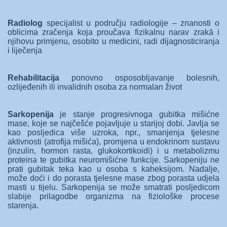
Radiolog
specijalist u području radiologije – znanosti o
oblicima zračenja koja proučava fizikalnu narav zrakȃ i
njihovu primjenu, osobito u medicini, radi dijagnosticiranja
i liječenja
Rehabilitacija
ponovno osposobljavanje bolesnih,
ozlijeđenih ili invalidnih osoba za normalan život
Sarkopenija
je stanje progresivnoga gubitka mišićne
mase, koje se najčešće pojavljuje u starijoj dobi. Javlja se
kao posljedica više uzroka, npr., smanjenja tjelesne
aktivnosti (atrofija mišića), promjena u endokrinom sustavu
(inzulin, hormon rasta, glukokortikoidi) i u metabolizmu
proteina te gubitka neuromišićne funkcije. Sarkopeniju ne
prati gubitak teka kao u osoba s kaheksijom. Nadalje,
može doći i do porasta tjelesne mase zbog porasta udjela
masti u tijelu. Sarkopenija se može smatrati posljedicom
slabije prilagodbe organizma na fiziološke procese
starenja.