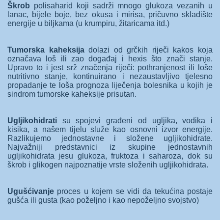
Škrob
polisaharid koji sadrži mnogo glukoza vezanih u
lanac, bijele boje, bez okusa i mirisa, pričuvno skladište
energije u biljkama (u krumpiru, žitaricama itd.)
Tumorska kaheksija
dolazi od grčkih riječi kakos koja
označava loš ili zao događaj i hexis što znači stanje.
Upravo to i jest srž značenja riječi: pothranjenost ili loše
nutritivno stanje, kontinuirano i nezaustavljivo tjelesno
propadanje te loša prognoza liječenja bolesnika u kojih je
sindrom tumorske kaheksije prisutan.
Ugljikohidrati
su spojevi građeni od ugljika, vodika i
kisika, a našem tijelu služe kao osnovni izvor energije.
Razlikujemo jednostavne i složene ugljikohidrate.
Najvažniji predstavnici iz skupine jednostavnih
ugljikohidrata jesu glukoza, fruktoza i saharoza, dok su
škrob i glikogen najpoznatije vrste složenih ugljikohidrata.
Ugušćivanje
proces u kojem se vidi da tekućina postaje
gušća ili gusta (kao poželjno i kao nepoželjno svojstvo)