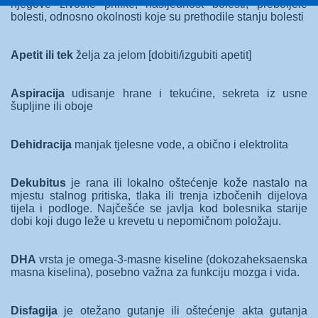
njegove životne prilike, nasljednost bolesti, preboljele
bolesti, odnosno okolnosti koje su prethodile stanju bolesti
Apetit ili tek
želja za jelom [dobiti/izgubiti apetit]
Aspiracija
udisanje hrane i tekućine, sekreta iz usne
šupljine ili oboje
Dehidracija
manjak tjelesne vode, a obično i elektrolita
Dekubitus
je rana ili lokalno oštećenje kože nastalo na
mjestu stalnog pritiska, tlaka ili trenja izbočenih dijelova
tijela i podloge. Najčešće se javlja kod bolesnika starije
dobi koji dugo leže u krevetu u nepomičnom položaju.
DHA
vrsta je omega-3-masne kiseline (dokozaheksaenska
masna kiselina), posebno važna za funkciju mozga i vida.
Disfagija
je otežano gutanje ili oštećenje akta gutanja