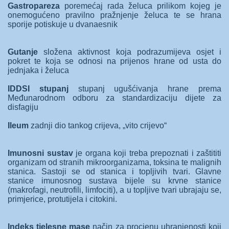
Gastropareza
poremećaj rada želuca prilikom kojeg je
onemogućeno pravilno pražnjenje želuca te se hrana
sporije potiskuje u dvanaesnik
Gutanje
složena aktivnost koja podrazumijeva osjet i
pokret te koja se odnosi na prijenos hrane od usta do
jednjaka i želuca
IDDSI stupanj
stupanj ugušćivanja hrane prema
Međunarodnom odboru za standardizaciju dijete za
disfagiju
Ileum
zadnji dio tankog crijeva, „vito crijevo“
Imunosni sustav
je organa koji treba prepoznati i zaštititi
organizam od stranih mikroorganizama, toksina te malignih
stanica. Sastoji se od stanica i topljivih tvari. Glavne
stanice imunosnog sustava bijele su krvne stanice
(makrofagi, neutrofili, limfociti), a u topljive tvari ubrajaju se,
primjerice, protutijela i citokini.
Indeks tjelesne mase
način za procjenu uhranjenosti koji