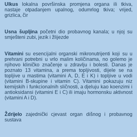
Ulkus
lokalna površinska promjena organa ili tkiva,
nastaje otpadanjem upalnog, odumrlog tkiva; vrijed,
grizlica, čir
Usna šupljina
početni dio probavnog kanala; u njoj su
smješteni zubi, jezik i žlijezde
Vitamini
su esencijalni organski mikronutrijenti koji su u
prehrani potrebni u vrlo malim količinama, no golemo je
njihovo kliničko značenje u zdravlju i bolesti. Danas je
poznato 13 vitamina, a prema topljivosti, dijele se na
topljive u mastima (vitamini A, D, E i K) i topljive u vodi
(vitamini B-skupine i vitamin C). Vitamini pokazuju niz
kemijskih i funkcionalnih sličnosti, a djeluju kao koenzimi i
antioksidansi (vitamini E i C) ili imaju hormonsku aktivnost
(vitamini A i D).
Ždrijelo
zajednički cjevast organ dišnog i probavnog
sustava