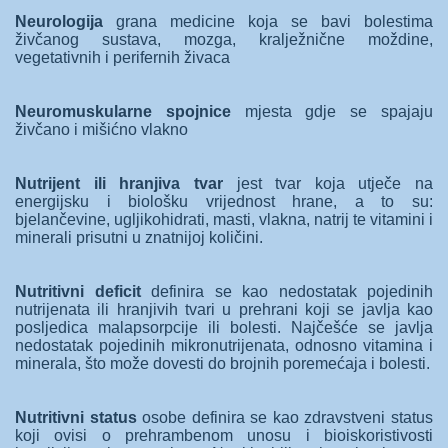
Neurologija
grana medicine koja se bavi bolestima
živčanog sustava, mozga, kralježnične moždine,
vegetativnih i perifernih živaca
Neuromuskularne spojnice
mjesta gdje se spajaju
živčano i mišićno vlakno
Nutrijent ili hranjiva tvar
jest tvar koja utječe na
energijsku i biološku vrijednost hrane, a to su:
bjelančevine, ugljikohidrati, masti, vlakna, natrij te vitamini i
minerali prisutni u znatnijoj količini.
Nutritivni deficit
definira se kao nedostatak pojedinih
nutrijenata ili hranjivih tvari u prehrani koji se javlja kao
posljedica malapsorpcije ili bolesti. Najčešće se javlja
nedostatak pojedinih mikronutrijenata, odnosno vitamina i
minerala, što može dovesti do brojnih poremećaja i bolesti.
Nutritivni status
osobe definira se kao zdravstveni status
koji ovisi o prehrambenom unosu i bioiskoristivosti