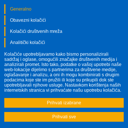
Generalno
Obavezni kolačići
Kolačići društvenih mreža
Analitički kolačići
Kolačiće upotrebljavamo kako bismo personalizirali
Pratite nas!
sadržaj i oglase, omogućili značajke društvenih medija i
analizirali promet. Isto tako, podatke o vašoj upotrebi naše
web-lokacije dijelimo s partnerima za društvene medije,
oglašavanje i analizu, a oni ih mogu kombinirati s drugim
podacima koje ste im pružili ili koje su prikupili dok ste
upotrebljavali njihove usluge. Nastavkom korištenja naših
Odabrana tema:
Sve teme
internetskih stranica vi prihvaćate našu upotrebu kolačića.
Prihvati izabrane
1
2
...
6
>
>>
Prihvati sve