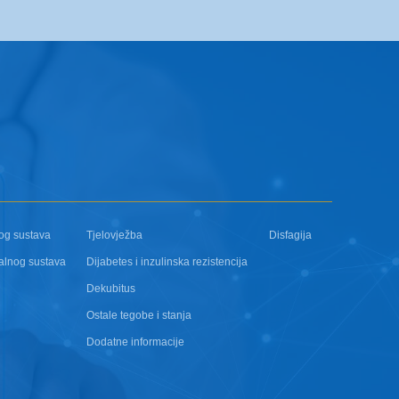
og sustava
Tjelovježba
Disfagija
alnog sustava
Dijabetes i inzulinska rezistencija
Dekubitus
Ostale tegobe i stanja
Dodatne informacije