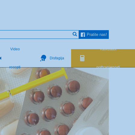
Pratite nas!
Video
Kalkulator
Disfagija
recepti
pothranjenosti