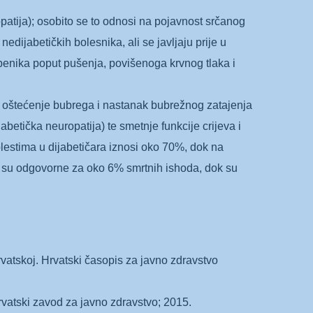
patija); osobito se to odnosi na pojavnost srčanog
ijabetičkih bolesnika, ali se javljaju prije u
mbenika poput pušenja, povišenoga krvnog tlaka i
za oštećenje bubrega i nastanak bubrežnog zatajenja
jabetička neuropatija) te smetnje funkcije crijeva i
estima u dijabetičara iznosi oko 70%, dok na
e su odgovorne za oko 6% smrtnih ishoda, dok su
rvatskoj. Hrvatski časopis za javno zdravstvo
rvatski zavod za javno zdravstvo; 2015.