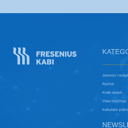
KATEG
Jelovnici i recept
Rječnik
Kratki savjeti
Video knjižnica
Kalkulator pothr
NEWSL