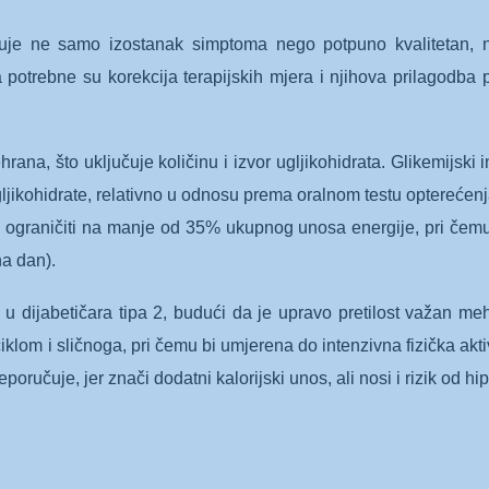
ćuje ne samo izostanak simptoma nego potpuno kvalitetan, n
potrebne su korekcija terapijskih mjera i njihova prilagodba
ana, što uključuje količinu i izvor ugljikohidrata. Glikemijski 
jikohidrate, relativno u odnosu prema oralnom testu optereće
 ograničiti na manje od 35% ukupnog unosa energije, pri čemu
na dan).
o u dijabetičara tipa 2, budući da je upravo pretilost važan m
iklom i sličnoga, pri čemu bi umjerena do intenzivna fizička akti
oručuje, jer znači dodatni kalorijski unos, ali nosi i rizik od hi