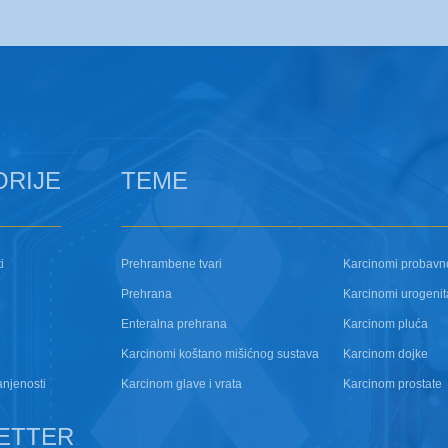
ORIJE
TEME
i
Prehrambene tvari
Karcinomi probavn
Prehrana
Karcinomi urogenit
Enteralna prehrana
Karcinom pluća
Karcinomi koštano mišićnog sustava
Karcinom dojke
anjenosti
Karcinom glave i vrata
Karcinom prostate
ETTER