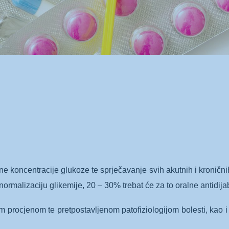
alne koncentracije glukoze te sprječavanje svih akutnih i kronič
rmalizaciju glikemije, 20 – 30% trebat će za to oralne antidijabet
m procjenom te pretpostavljenom patofiziologijom bolesti, kao 