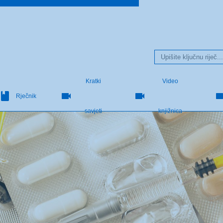
Kratki
Video
Rječnik
savjeti
knjižnica