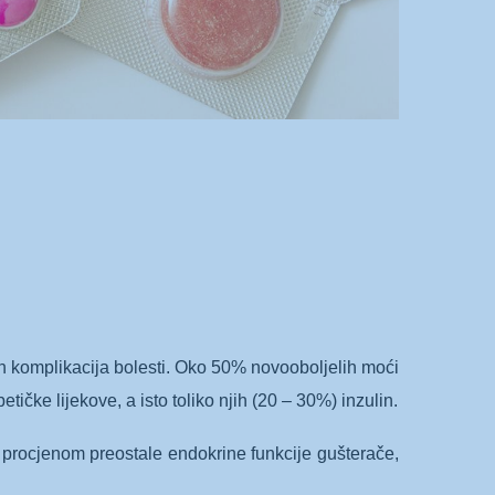
nih komplikacija bolesti. Oko 50% novooboljelih moći
ičke lijekove, a isto toliko njih (20 – 30%) inzulin.
i procjenom preostale endokrine funkcije gušterače,