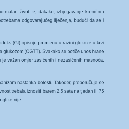
ormalan život te, dakako, izbjegavanje kroničnih
 potrebama odgovarajućeg liječenja, budući da se i
indeks (GI) opisuje promjenu u razini glukoze u krvi
nja glukozom (OGTT). Svakako se potiče unos hrane
 je važan omjer zasićenih i nezasićenih masnoća.
ehanizam nastanka bolesti. Također, preporučuje se
vnost trebala iznositi barem 2,5 sata na tjedan ili 75
poglikemije.