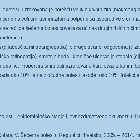
jabetesu uzrokovana je bolešću velikih krvnih žila (makroangio
jene na velikim krvnim žilama potpuno su usporedive s onima ned
že se reći da šećerna bolest povećava učinak drugih rizičnih či
pidemije).
a (dijabetička mikroangiopatija), s druge strane, odgovorna je 
tička retinopatija), smetnje hoda i kronične ulceracije stopala (di
atije. Proporcija smrtnosti uzrokovane kardiovaskularnim bol
tpada oko 10%, a na zloćudne bolesti također oko 10%. Infekcij
bolest – epidemiološko stanje i javnozdravstvene aktivnosti u H
Kolarić V. Šećerna bolest u Republici Hrvatskoj 2005. – 2014. H