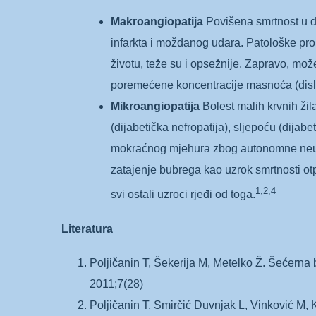
Makroangiopatija
Povišena smrtnost u di
infarkta i moždanog udara. Patološke prom
životu, teže su i opsežnije. Zapravo, mo
poremećene koncentracije masnoća (disli
Mikroangiopatija
Bolest malih krvnih žil
(dijabetička nefropatija), sljepoću (dijabe
mokraćnog mjehura zbog autonomne neurop
zatajenje bubrega kao uzrok smrtnosti o
1,2,4
svi ostali uzroci rjeđi od toga.
Literatura
Poljičanin T, Šekerija M, Metelko Ž. Šećerna 
2011;7(28)
Poljičanin T, Smirčić Duvnjak L, Vinković M, 