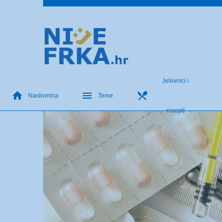
Jelovnici i
Naslovnica
Teme
recepti