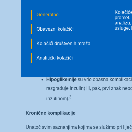
Kolačiće
Akutne su komplikacije one koje ugrožavaju život, a
Generalno
promet. 
analizu,
Dijabetička ketoacidoza
medicinski je hi
usluge. 
Obavezni kolačići
drugom istodobnom bolešću (infekcija, se
Kolačići društvenih mreža
masti i nastanak tzv. ketonskih tijela, št
posljedično vodi dehidraciji te neravnoteži
Analitički kolačići
Hiperglikemijsko hiperosmolarno stan
acidoze. Obično se javlja u starijih bolesn
Hipoglikemije
su vrlo opasna komplikacij
razgrađuje inzulin) ili, pak, prvi znak ne
3
inzulinom).
Kronične komplikacije
Unatoč svim saznanjima kojima se služimo pri liječ