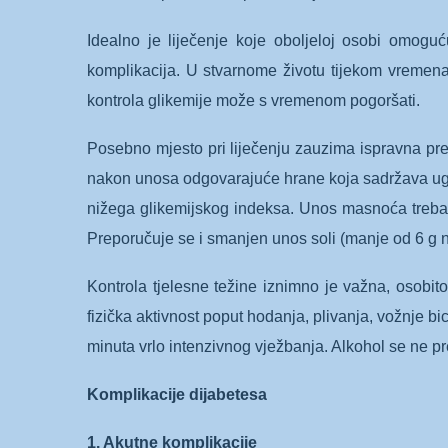
Idealno je liječenje koje oboljeloj osobi omogu
komplikacija. U stvarnome životu tijekom vremena 
kontrola glikemije može s vremenom pogoršati.
Posebno mjesto pri liječenju zauzima ispravna prehr
nakon unosa odgovarajuće hrane koja sadržava ugl
nižega glikemijskog indeksa. Unos masnoća treba
Preporučuje se i smanjen unos soli (manje od 6 g 
Kontrola tjelesne težine iznimno je važna, osobit
fizička aktivnost poput hodanja, plivanja, vožnje bic
minuta vrlo intenzivnog vježbanja. Alkohol se ne prep
Komplikacije dijabetesa
1. Akutne komplikacije