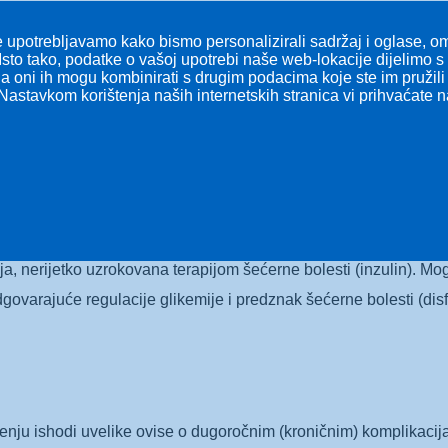
 upotrebljavamo kako bismo personalizirali sadržaj i oglase, omo
 od njih treba istaknuti dijabetičku ketoacidozu (DKA), hiperosm
Isto tako, podatke o vašoj upotrebi naše web-lokacije dijelimo 
 a oni ih mogu kombinirati s drugim podacima koje ste im pružili i
tan slučaj, a može uzrokovati i smrt. Uglavnom se javlja u obolje
Nastavkom korištenja naših internetskih stranica vi prihvaćate 
psa, infarkt miokarda). Pri ovom poremećaju dolazi do izrazito
o dovodi do metaboličke acidoze (zakiseljenja) u organizmu. Istod
 vode i elektrolita.
je
karakteriziraju teška hiperglikemija (više od 30 mmol/L), hiper
ika te ga često prate komorbiditeti (poput infekcije, cerebrovasku
a, nerijetko uzrokovana terapijom šećerne bolesti (inzulin). Mog
odgovarajuće regulacije glikemije i predznak šećerne bolesti (dis
enju ishodi uvelike ovise o dugoročnim (kroničnim) komplikacija