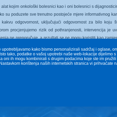
je alat kojim onkološki bolesnici kao i oni bolesnici s dijagnos
 Iako su poduzete sve trenutno postojeće mjere informativnog ka
 kakvu odgovornost, uključujući odgovornost za bilo koju šte
orom procjenjujemo rizik od pothranjenosti, intervencija je u
enja ne preporučuje, a rezultati se ne mogu koristiti kao zamje
a korisnikovu vlastitu odgovornost.
 upotrebljavamo kako bismo personalizirali sadržaj i oglase, omo
Isto tako, podatke o vašoj upotrebi naše web-lokacije dijelimo 
 a oni ih mogu kombinirati s drugim podacima koje ste im pružili i
imam odgovornost
Nastavkom korištenja naših internetskih stranica vi prihvaćate 