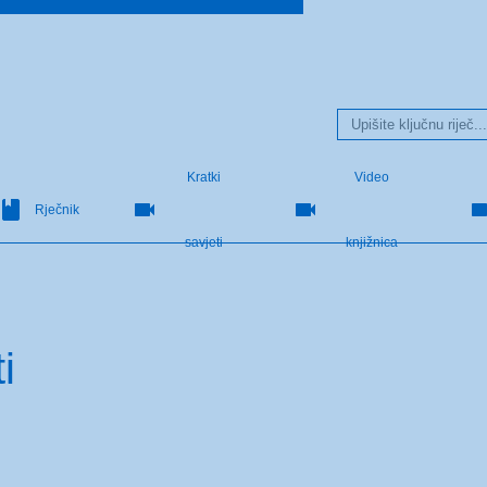
Kratki
Video
Rječnik
savjeti
knjižnica
i