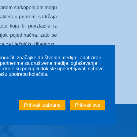
ticiranom sarkopenijom mogu
raktera u pripremi sadržaja
tu koja bi proizlazila iz
vijek pojedinačna, zato se
na za liječničku dijagnozu.
gućili značajke društvenih medija i analizirali
s partnerima za društvene medije, oglašavanje i
li koje su prikupili dok ste upotrebljavali njihove
našu upotrebu kolačića.
Prihvati izabrane
Prihvati sve