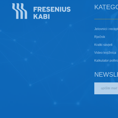
KATEG
Jelovnici i recept
Rječnik
Kratki savjeti
Video knjižnica
Kalkulator pothr
NEWSL