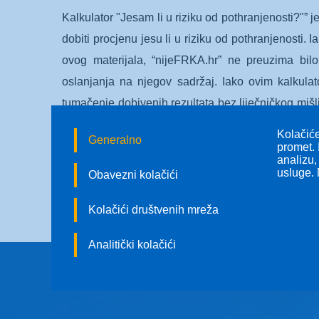
Kalkulator "Jesam li u riziku od pothranjenosti?"” 
dobiti procjenu jesu li u riziku od pothranjenosti.
ovog materijala, “nijeFRKA.hr” ne preuzima bilo
oslanjanja na njegov sadržaj. Iako ovim kalkulat
tumačenje dobivenih rezultata bez liječničkog mišlj
Svaka uporaba ovog materijala od strane trećih je n
Kolačiće
Generalno
promet. 
analizu,
Razumijem, pristajem sudjelovati i preuz
usluge. 
Obavezni kolačići
Kolačići društvenih mreža
Analitički kolačići