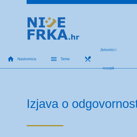
Jelovnici i
Naslovnica
Teme
recepti
Izjava o odgovornost