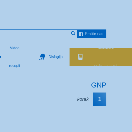
Pratite nas!
Video
Kalkulator
Disfagija
recepti
pothranjenosti
GNP
1
korak