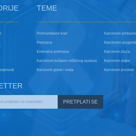
ORIJE
TEME
i
Prehrambene tvari
Karcinomi probavn
Prehrana
Karcinomi urogenit
Enteralna prehrana
Karcinom pluća
Karcinomi koštano mišićnog sustava
Karcinom dojke
anjenosti
Karcinom glave i vrata
Karcinom prostate
ETTER
PRETPLATI SE