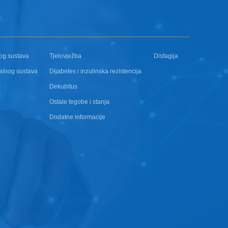
og sustava
Tjelovježba
Disfagija
alnog sustava
Dijabetes i inzulinska rezistencija
Dekubitus
Ostale tegobe i stanja
Dodatne informacije