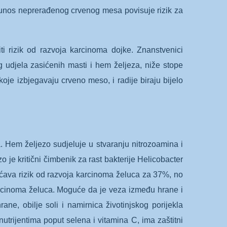
unos neprerađenog crvenog mesa povisuje rizik za
 rizik od razvoja karcinoma dojke. Znanstvenici
 udjela zasićenih masti i hem željeza, niže stope
je izbjegavaju crveno meso, i radije biraju bijelo
. Hem željezo sudjeluje u stvaranju nitrozoamina i
 je kritični čimbenik za rast bakterije Helicobacter
ećava rizik od razvoja karcinoma želuca za 37%, no
karcinoma želuca. Moguće da je veza između hrane i
e, obilje soli i namirnica životinjskog porijekla
trijentima poput selena i vitamina C, ima zaštitni