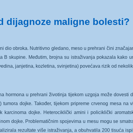
d dijagnoze maligne bolesti?
 dio obroka. Nutritivno gledano, meso u prehrani čini značajan i
ina B skupine. Međutim, brojna su istraživanja pokazala kako u
dina, janjetina, kozletina, svinjetina) povećava rizik od nekoli
ena hormona u prehrani životinja tijekom uzgoja može dovesti do
R+) tumora dojke. Također, tijekom pripreme crvenog mesa na 
k karcinoma dojke. Heterociklički amini i policiklički aromatsk
cinom dojke. Problematičnim spojevima u mesu mogu se smatrati i 
alizirala rezultate više istraživanja, a obuhvatila 200 tisuća i