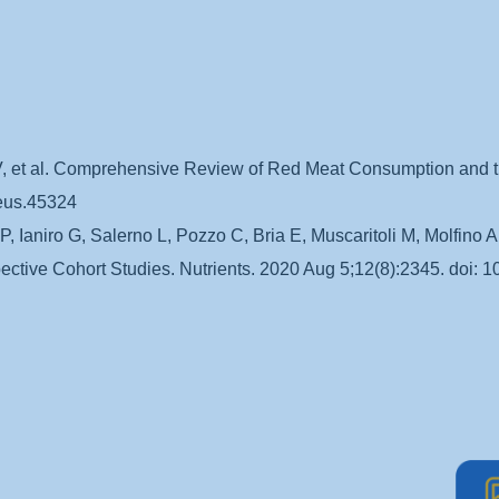
 et al. Comprehensive Review of Red Meat Consumption and th
reus.45324
, Ianiro G, Salerno L, Pozzo C, Bria E, Muscaritoli M, Molfino 
pective Cohort Studies. Nutrients. 2020 Aug 5;12(8):2345. do