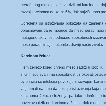
prerađenog mesa povećava rizik od karcinoma doj
razvoj karcinoma dojke za 6%, dok najviši unos pr
Određena su istraživanja pokazala da zamjena c
objašnjavaju da je moguće da meso peradi nosi ni
mutagene aktivnosti odnosno sposobnosti izazivanj
meso peradi, imaju općenito zdraviji način života.
Karcinom želuca
Hem željezo kojeg crveno meso sadrži u izobilju i
sličnih spojeva i ima sposobnost uzrokovati oštećen
pylori čija se infekcija povezuje s razvojem karc
valja imati na umu da postoje istraživanja koja n
karcinoma želuca složenija pa tako određene stud
povećava rizik od karcinoma želuca dok mediterans