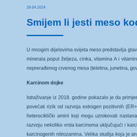
29.04.2024.
Smijem li jesti meso ko
U mnogim dijelovima svijeta meso predstavlja glavni
minerala poput željeza, cinka, vitamina A i vitam
neprerađenog crvenog mesa (teletina, junetina, gove
Karcinom dojke
Istraživanje iz 2018. godine pokazalo je da primj
povećati rizik od razvoja estrogen pozitivnih (E
heterociklički amini koji mogu uzrokovati nastana
razvoju nekoliko vrsta karcinoma uključujući i kar
karcinogenih nitrozamina. Velika studija koja je an