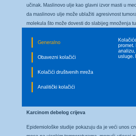
učinak. Maslinovo ulje kao glavni izvor masti u me
da maslinovo ulje može ublažiti agresivnost tumor
molekula što može dovesti do slabijeg množenja tu
Karcinom gušterače
Kolačiće
Generalno
promet. 
analizu,
Dok neka istraživanja pokazuju kako unos crvenog
usluge. 
Obavezni kolačići
čak 65%, druga pak nisu pronašla vezu između unos
metabolizam nekih komponenata prehrane i regulir
Kolačići društvenih mreža
temperaturama, posebice na roštilju, kao i proces
Analitički kolačići
prženog povrća, dok je unos ribe povezan s nižim r
nastaje pri obradi hrane bogate škrobom na visok
Karcinom debelog crijeva
Epidemiološke studije pokazuju da je veći unos c