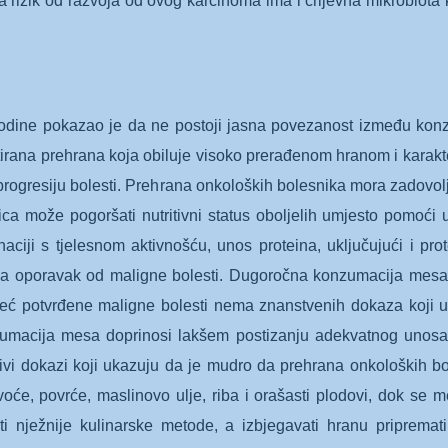
rizik od razvoja od ovog karcinoma ima i crijevna mikrobiota 
godine pokazao je da ne postoji jasna povezanost između konzu
irana prehrana koja obiluje visoko prerađenom hranom i karakte
progresiju bolesti. Prehrana onkoloških bolesnika mora zadovoljav
ca može pogoršati nutritivni status oboljelih umjesto pomoći
iji s tjelesnom aktivnošću, unos proteina, uključujući i protei
 za oporavak od maligne bolesti. Dugoročna konzumacija mesa 
 već potvrđene maligne bolesti nema znanstvenih dokaza koji 
nzumacija mesa doprinosi lakšem postizanju adekvatnog unosa p
rljivi dokazi koji ukazuju da je mudro da prehrana onkoloških
voće, povrće, maslinovo ulje, riba i orašasti plodovi, dok se 
ati nježnije kulinarske metode, a izbjegavati hranu pripremat