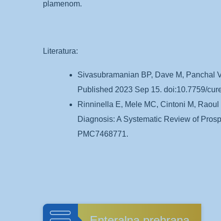
plamenom.
Literatura:
Sivasubramanian BP, Dave M, Panchal V,
Published 2023 Sep 15. doi:10.7759/cu
Rinninella E, Mele MC, Cintoni M, Raoul P
Diagnosis: A Systematic Review of Pros
PMC7468771.
Enteralna prehrana