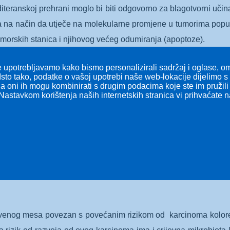
diteranskoj prehrani moglo bi biti odgovorno za blagotvorni uči
a na način da utječe na molekularne promjene u tumorima poput
morskih stanica i njihovog većeg odumiranja (apoptoze).
 upotrebljavamo kako bismo personalizirali sadržaj i oglase, omo
Isto tako, podatke o vašoj upotrebi naše web-lokacije dijelimo 
 a oni ih mogu kombinirati s drugim podacima koje ste im pružili i
 mesa, svih vrsta mesa i mesa pripremljenog na visokim tempe
Nastavkom korištenja naših internetskih stranica vi prihvaćate 
a mesa i karcinoma gušterače. Moguće objašnjenje različitih 
aju antioksidativnu obranu. Najviše je onih istraživanja koja
iranog mesa povećava rizik od karcinoma gušterače. S razvojem k
izikom od karcinoma gušterače. Potencijalna veza između riže i
im temperaturama.
rvenog mesa povezan s povećanim rizikom od karcinoma kolore