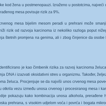
ke kod žena u postmenopauzi. Izraženo u postotcima, najveći 
erađenog mesa povisuje rizik za 9%.
rvenog mesa bijelim mesom peradi u prehrani može smanjiti
ži rizik od razvoja karcinoma iz nekoliko razloga poput nižeg
a štetnih promjena na genima, ali i zbog činjenice da osobe ko
dentificirano je kao čimbenik rizika za razvoj karcinoma želuca
ja DNA i izazvati oksidativni stres u organizmu. Također, željezo
inoma želuca. Procjenjuje se da najviši unos crvenog mesa pov
isu otkrila vezu između unosa crvenog i procesiranog mesa i 
ije pokazuju kako kombinacija unosa alkohola, prerađene hran
ka prehrana, s visokim udjelom voća i povrća i bogata mikronu