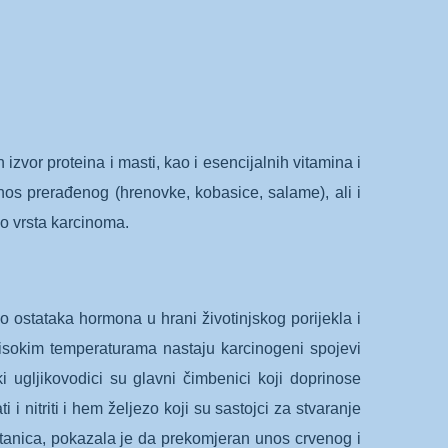
zvor proteina i masti, kao i esencijalnih vitamina i
nos prerađenog (hrenovke, kobasice, salame), ali i
ko vrsta karcinoma.
 ostataka hormona u hrani životinjskog porijekla i
visokim temperaturama nastaju karcinogeni spojevi
i ugljikovodici su glavni čimbenici koji doprinose
nitriti i hem željezo koji su sastojci za stvaranje
spitanica, pokazala je da prekomjeran unos crvenog i