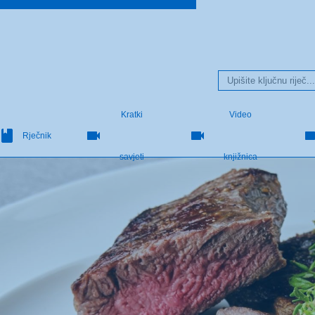
Kratki
Video
Rječnik
savjeti
knjižnica