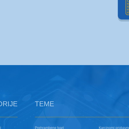
ORIJE
TEME
i
Prehrambene tvari
Karcinomi probavn