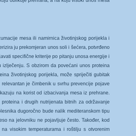
koju oblikuje prehrana, a na koju visoki unos mesa
macije mesa ili namirnica životinjskog porijekla i
rizira ju prekomjeran unos soli i šećera, potvrđeno
ati specifične kriterije po pitanju unosa energije i
 u izlječenju. S obzirom da povećani unos proteina
na životinjskog porijekla, može spriječiti gubitak
relevantan je čimbenik u svrhu prevencije pojave
ukazuju na korist od izbacivanja mesa iz prehrane.
roteina i drugih nutrijenata bitnih za održavanje
 bolesnika dugoročno bude nalik mediteranskom tipu
meso na jelovniku ne pojavljuje često. Također, kod
i na visokim temperaturama i roštilju s otvorenim