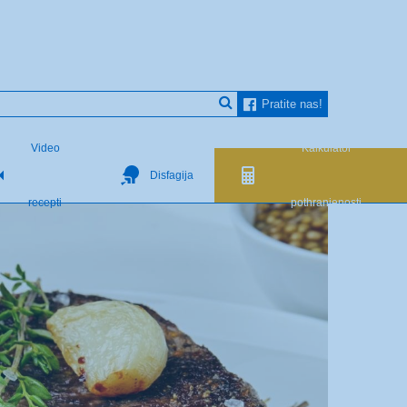
Pratite nas!
Video
Kalkulator
Disfagija
recepti
pothranjenosti