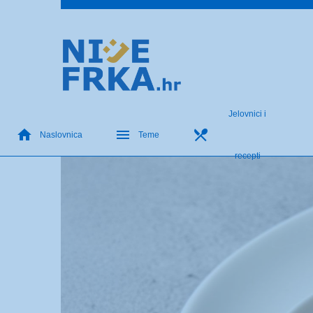
Jelovnici i
Naslovnica
Teme
recepti