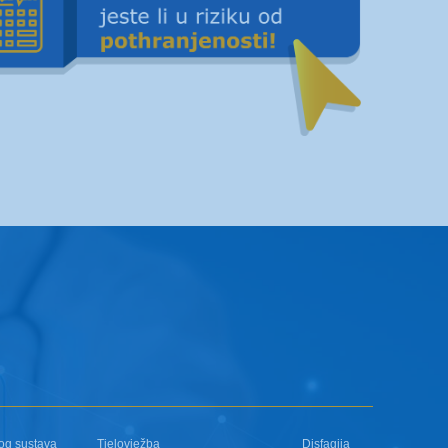
og sustava
Tjelovježba
Disfagija