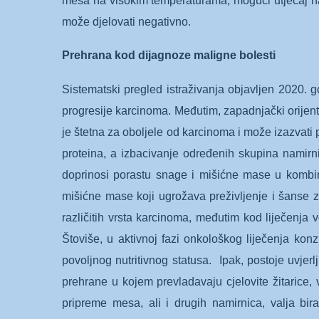
mesa na visokim temperaturama, mogući utjecaj na 
može djelovati negativno.
Prehrana kod dijagnoze maligne bolesti
Sistematski pregled istraživanja objavljen 2020. 
progresije karcinoma. Međutim, zapadnjački orijent
je štetna za oboljele od karcinoma i može izazvati 
proteina, a izbacivanje određenih skupina namirni
doprinosi porastu snage i mišićne mase u kombinac
mišićne mase koji ugrožava preživljenje i šanse
različitih vrsta karcinoma, međutim kod liječenja
Štoviše, u aktivnoj fazi onkološkog liječenja ko
povoljnog nutritivnog statusa. Ipak, postoje uvje
prehrane u kojem prevladavaju cjelovite žitarice, 
pripreme mesa, ali i drugih namirnica, valja bir