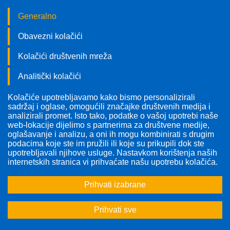
Generalno
Obavezni kolačići
Kolačići društvenih mreža
Analitički kolačići
Kolačiće upotrebljavamo kako bismo personalizirali
Pratite nas!
sadržaj i oglase, omogućili značajke društvenih medija i
analizirali promet. Isto tako, podatke o vašoj upotrebi naše
web-lokacije dijelimo s partnerima za društvene medije,
oglašavanje i analizu, a oni ih mogu kombinirati s drugim
podacima koje ste im pružili ili koje su prikupili dok ste
upotrebljavali njihove usluge. Nastavkom korištenja naših
Odabrana tema:
Karcinom dojke
internetskih stranica vi prihvaćate našu upotrebu kolačića.
Prihvati izabrane
1
2
>
>>
Prihvati sve