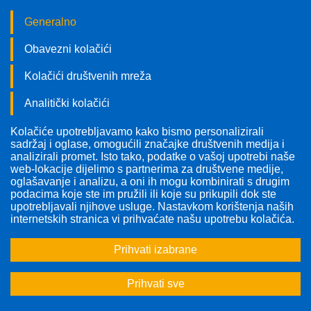
Generalno
Obavezni kolačići
Kolačići društvenih mreža
Analitički kolačići
Kolačiće upotrebljavamo kako bismo personalizirali
Pratite nas!
sadržaj i oglase, omogućili značajke društvenih medija i
analizirali promet. Isto tako, podatke o vašoj upotrebi naše
web-lokacije dijelimo s partnerima za društvene medije,
oglašavanje i analizu, a oni ih mogu kombinirati s drugim
podacima koje ste im pružili ili koje su prikupili dok ste
upotrebljavali njihove usluge. Nastavkom korištenja naših
internetskih stranica vi prihvaćate našu upotrebu kolačića.
Prihvati izabrane
Prihvati sve