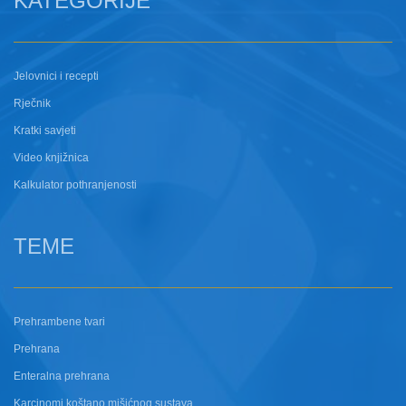
KATEGORIJE
Jelovnici i recepti
Rječnik
Kratki savjeti
Video knjižnica
Kalkulator pothranjenosti
TEME
Prehrambene tvari
Prehrana
Enteralna prehrana
Karcinomi koštano mišićnog sustava