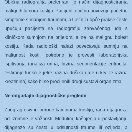
Obična radiografija preferirani je način dijagnosticiranja
malignih tumora kostiju. Pacijenti obično povezuju početne
simptome s manjom traumom, a liječnici opće prakse često
upućuju pacijenta na radiografiju zahvaćenog uda s
kliničkom sumnjom na prijelom, a ne na malignu bolest
kostiju. Kada radiološki nalazi povećavaju sumnju na
malignost kosti, potrebno je provesti laboratorijska
ispitivanja (analiza urina, brzina sedimentacije eritrocita,
testiranje funkcije jetre, razina dušika uree u krvi te razina
kreatinina) kako bi se procijenili drugi sustavi organizma.
Ne odgađajte dijagnostičke preglede
Zbog agresivne prirode karcinoma kostiju, rana dijagnoza
od iznimne je važnosti. Međutim, kašnjenja u postavljanju
dijagnoze su česta u odsutnosti traume ili ozljeda, a