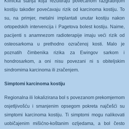
Klinička stanja koja rezultiraju povećanom razgradnjom
kostiju također povećavaju rizik od karcinoma kostiju. To
su, na primjer, metalni implantati unutar kostiju nakon
ortopedskih intervencija i Pagetova bolest kostiju. Naime,
pacijenti s anamnezom radioterapije imaju veći rizik od
osteosarkoma u prethodno ozračenoj kosti. Malo je
poznatih čimbenika rizika za Ewingov sarkom i
hondrosarkom, a oni nisu povezani ni s obiteljskim
sindromima karcinoma ili zračenjem.
Simptomi karcinoma kostiju
Regionalna ili lokalizirana bol s povezanom prekomjernom
osjetljivošću i smanjenim opsegom pokreta najčešći su
simptomi karcinoma kostiju. Ti simptomi mogu nalikovati
uobičajenim mišićno-koštanim ozljedama, a bol često