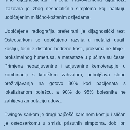
izazovna je zbog nespecifičnih simptoma koji nalikuju
uobičajenim mišićno-koštanim ozljedama.
Uobičajena radiografija preferirani je dijagnostički test.
Osteosarkom se uobičajeno razvija u metafizi dugih
kostiju, točnije distalne bedrene kosti, proksimalne tibije i
proksimalnog humerusa, a metastaze u plućima su česte.
Primjena neoadjuvantne i adjuvantne kemoterapije, u
kombinaciji s kirurškim zahvatom, poboljšava stope
preživljavanja na gotovo 80% kod pacijenata s
lokaliziranom bolešću, a 90% do 95% bolesnika ne
zahtijeva amputaciju udova.
Ewingov sarkom je drugi najčešći karcinom kostiju i sličan
je osteosarkomu u smislu prisutnih simptoma, dobi pri