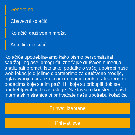
Generalno
Obavezni kolačići
Kolačići društvenih mreža
Analitički kolačići
Kolačiće upotrebljavamo kako bismo personalizirali
Pratite nas!
sadržaj i oglase, omogućili značajke društvenih medija i
analizirali promet. Isto tako, podatke o vašoj upotrebi naše
web-lokacije dijelimo s partnerima za društvene medije,
oglašavanje i analizu, a oni ih mogu kombinirati s drugim
podacima koje ste im pružili ili koje su prikupili dok ste
upotrebljavali njihove usluge. Nastavkom korištenja naših
internetskih stranica vi prihvaćate našu upotrebu kolačića.
Prihvati izabrane
Prihvati sve