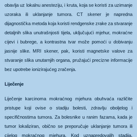
obavlja uz lokalnu anesteziju, i kruta, koja se koristi za uzimanje
uzoraka ili uklanjanje tumora. CT skener je napredna
dijagnostička metoda koja koristi rendgenske zrake za stvaranje
detaljnih slika unutrašnjosti tijela, uključujući mjehur, mokraćne
cijevi i bubrege, a kontrastna tvar može pomoći u dobivanju
jasnije slike. MRI skener, pak, koristi magnetske valove za
stvaranje slika unutarnjih organa, pružajući precizne informacije
bez upotrebe ionizirajućeg zračenja.
Liječenje
Liječenje karcinoma mokraćnog mjehura obuhvaća različite
pristupe koji ovise o stadiju bolesti, zdravlju oboljelog i
specifičnostima tumora. Za bolesnike u ranim fazama, kada je
tumor lokaliziran, obično se preporučuje uklanjanje tumora ili
cijelog mokraćnog mjehura. Kod uznapredovalih stadija,