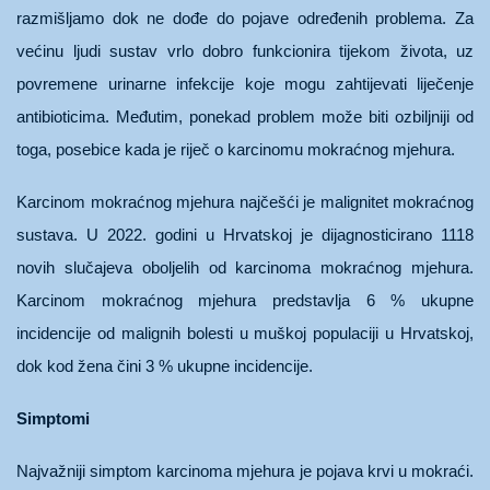
razmišljamo dok ne dođe do pojave određenih problema. Za
većinu ljudi sustav vrlo dobro funkcionira tijekom života, uz
povremene urinarne infekcije koje mogu zahtijevati liječenje
antibioticima. Međutim, ponekad problem može biti ozbiljniji od
toga, posebice kada je riječ o karcinomu mokraćnog mjehura.
Karcinom mokraćnog mjehura najčešći je malignitet mokraćnog
sustava. U 2022. godini u Hrvatskoj je dijagnosticirano 1118
novih slučajeva oboljelih od karcinoma mokraćnog mjehura.
Karcinom mokraćnog mjehura predstavlja 6 % ukupne
incidencije od malignih bolesti u muškoj populaciji u Hrvatskoj,
dok kod žena čini 3 % ukupne incidencije.
Simptomi
Najvažniji simptom karcinoma mjehura je pojava krvi u mokraći.