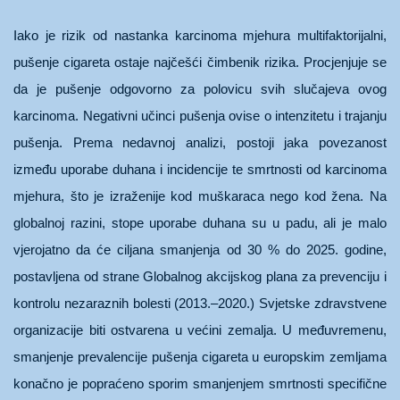
Iako je rizik od nastanka karcinoma mjehura multifaktorijalni,
pušenje cigareta ostaje najčešći čimbenik rizika. Procjenjuje se
da je pušenje odgovorno za polovicu svih slučajeva ovog
karcinoma. Negativni učinci pušenja ovise o intenzitetu i trajanju
pušenja. Prema nedavnoj analizi, postoji jaka povezanost
između uporabe duhana i incidencije te smrtnosti od karcinoma
mjehura, što je izraženije kod muškaraca nego kod žena. Na
globalnoj razini, stope uporabe duhana su u padu, ali je malo
vjerojatno da će ciljana smanjenja od 30 % do 2025. godine,
postavljena od strane Globalnog akcijskog plana za prevenciju i
kontrolu nezaraznih bolesti (2013.–2020.) Svjetske zdravstvene
organizacije biti ostvarena u većini zemalja. U međuvremenu,
smanjenje prevalencije pušenja cigareta u europskim zemljama
konačno je popraćeno sporim smanjenjem smrtnosti specifične