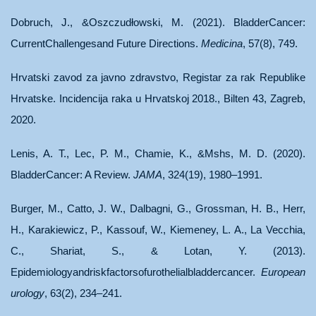
Dobruch, J., &Oszczudłowski, M. (2021). BladderCancer:
CurrentChallengesand Future Directions.
Medicina
, 57(8), 749.
Hrvatski zavod za javno zdravstvo, Registar za rak Republike
Hrvatske. Incidencija raka u Hrvatskoj 2018., Bilten 43, Zagreb,
2020.
Lenis, A. T., Lec, P. M., Chamie, K., &Mshs, M. D. (2020).
BladderCancer: A Review.
JAMA
, 324(19), 1980–1991.
Burger, M., Catto, J. W., Dalbagni, G., Grossman, H. B., Herr,
H., Karakiewicz, P., Kassouf, W., Kiemeney, L. A., La Vecchia,
C., Shariat, S., & Lotan, Y. (2013).
Epidemiologyandriskfactorsofurothelialbladdercancer.
European
urology
, 63(2), 234–241.