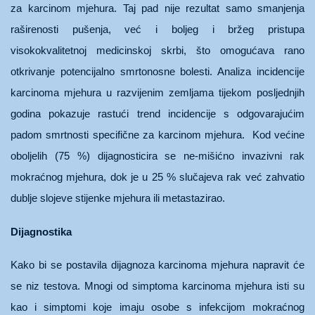
za karcinom mjehura. Taj pad nije rezultat samo smanjenja
raširenosti pušenja, već i boljeg i bržeg pristupa
visokokvalitetnoj medicinskoj skrbi, što omogućava rano
otkrivanje potencijalno smrtonosne bolesti. Analiza incidencije
karcinoma mjehura u razvijenim zemljama tijekom posljednjih
godina pokazuje rastući trend incidencije s odgovarajućim
padom smrtnosti specifične za karcinom mjehura. Kod većine
oboljelih (75 %) dijagnosticira se ne-mišićno invazivni rak
mokraćnog mjehura, dok je u 25 % slučajeva rak već zahvatio
dublje slojeve stijenke mjehura ili metastazirao.
Dijagnostika
Kako bi se postavila dijagnoza karcinoma mjehura napravit će
se niz testova. Mnogi od simptoma karcinoma mjehura isti su
kao i simptomi koje imaju osobe s infekcijom mokraćnog