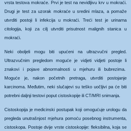
vrsta testova mokraće. Prvi je test na nevidljivu krv u mokraći.
Drugi je test za uzorak mokraće u sredini mlaza, a pomaže
utvrditi postoji li infekcija u mokraći. Treći test je urinarna
citologija, koji za cilj utvrditi prisutnost malignih stanica u
mokraći.
Neki oboljeli mogu biti upućeni na ultrazvučni pregled.
Ultrazvučnim pregledom moguće je vidjeti vidjeti postoje li
znakovi i pojave abnormalnosti u mjehuru ili bubrezima.
Moguće je, nakon početnih pretraga, utvrditi postojanje
karcinoma. Međutim, neki slučajevi su teško uočljivi pa će biti
potrebni daljnji testovi poput cistoskopije ili CT/MRI snimanja.
Cistoskopija je medicinski postupak koji omogućuje urologu da
pregleda unutrašnjost mjehura pomoću posebnog instrumenta,
cistoskopa. Postoje dvije vrste cistoskopije: fleksibilna, koja se