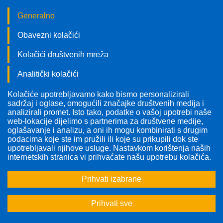
Generalno
Obavezni kolačići
Kolačići društvenih mreža
Analitički kolačići
Kolačiće upotrebljavamo kako bismo personalizirali
Pratite nas!
sadržaj i oglase, omogućili značajke društvenih medija i
analizirali promet. Isto tako, podatke o vašoj upotrebi naše
web-lokacije dijelimo s partnerima za društvene medije,
oglašavanje i analizu, a oni ih mogu kombinirati s drugim
podacima koje ste im pružili ili koje su prikupili dok ste
upotrebljavali njihove usluge. Nastavkom korištenja naših
internetskih stranica vi prihvaćate našu upotrebu kolačića.
Prihvati izabrane
Prihvati sve