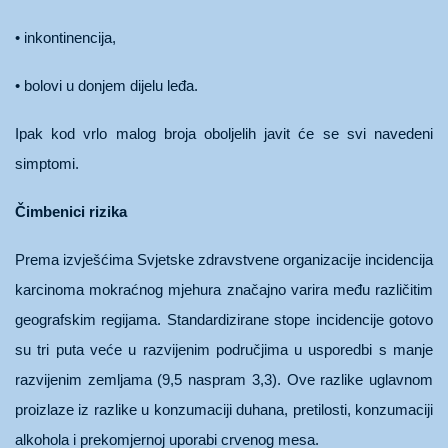
• inkontinencija,
• bolovi u donjem dijelu leđa.
Ipak kod vrlo malog broja oboljelih javit će se svi navedeni
simptomi.
Čimbenici rizika
Prema izvješćima Svjetske zdravstvene organizacije incidencija
karcinoma mokraćnog mjehura značajno varira među različitim
geografskim regijama. Standardizirane stope incidencije gotovo
su tri puta veće u razvijenim područjima u usporedbi s manje
razvijenim zemljama (9,5 naspram 3,3). Ove razlike uglavnom
proizlaze iz razlike u konzumaciji duhana, pretilosti, konzumaciji
alkohola i prekomjernoj uporabi crvenog mesa.