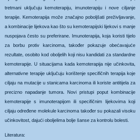
tretmani uključuju kemoterapiju, imunoterapiju i nove ciljanje
terapije. Kemoterapija može značajno poboljšati preživljavanje,
a kombinacije lijekova kao što su kemoterapijski lijekovi s manje
nuspojava često su preferirane. Imunoterapija, koja koristi tijelo
za borbu protiv karcinoma, također pokazuje obećavajuće
rezultate, osobito kod oboljelih koji nisu kandidati za standardne
kemoterapije. U situacijama kada kemoterapija nije učinkovita,
alternativne terapije uključuju korištenje specifičnih terapija koje
ciljaju na mutacije u stanicama karcinoma ili koriste antitijela za
precizno napadanje tumora. Novi pristupi poput kombinacije
kemoterapije s imunoterapijom ili specifičnim lijekovima koji
ciljaju određene molekule karcinoma također su pokazali visoku
učinkovitost, dajući oboljelima bolje šanse za kontrolu bolesti.
Literatura: