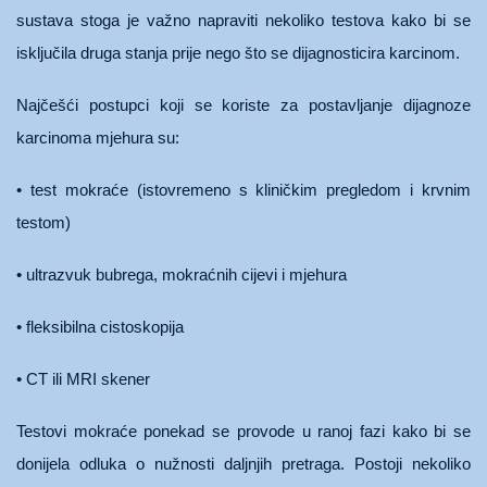
sustava stoga je važno napraviti nekoliko testova kako bi se
isključila druga stanja prije nego što se dijagnosticira karcinom.
Najčešći postupci koji se koriste za postavljanje dijagnoze
karcinoma mjehura su:
• test mokraće (istovremeno s kliničkim pregledom i krvnim
testom)
• ultrazvuk bubrega, mokraćnih cijevi i mjehura
• fleksibilna cistoskopija
• CT ili MRI skener
Testovi mokraće ponekad se provode u ranoj fazi kako bi se
donijela odluka o nužnosti daljnjih pretraga. Postoji nekoliko