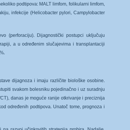
koliko podtipova: MALT limfom, folikularni limfom,
akiju, infekcije (Helicobacter pylori, Campylobacter
o (perforaciju). Dijagnostički postupci uključuju
apiji, a u određenim slučajevima i transplantaciji
 %.
stave dijagnoza i imaju različite biološke osobine.
ristupiti svakom bolesniku pojedinačno i uz suradnju
CT), danas je moguće ranije otkrivanje i preciznija
e kod određenih podtipova. Unatoč tome, prognoza i
na razvoj učinkovitih strategija probira. Nadalje,