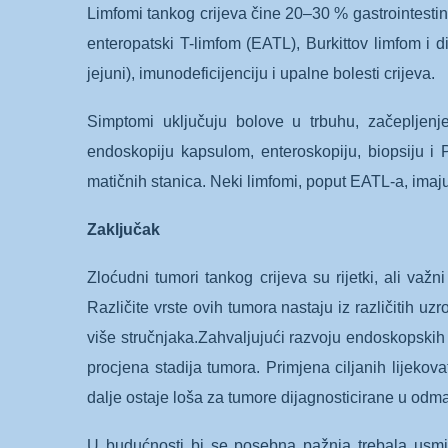
Limfomi tankog crijeva čine 20–30 % gastrointesti
enteropatski T-limfom (EATL), Burkittov limfom i di
jejuni), imunodeficijenciju i upalne bolesti crijeva.
Simptomi uključuju bolove u trbuhu, začepljenje 
endoskopiju kapsulom, enteroskopiju, biopsiju i P
matičnih stanica. Neki limfomi, poput EATL-a, imaj
Zaključak
Zloćudni tumori tankog crijeva su rijetki, ali važ
Različite vrste ovih tumora nastaju iz različitih u
više stručnjaka.Zahvaljujući razvoju endoskopskih 
procjena stadija tumora. Primjena ciljanih lijeko
dalje ostaje loša za tumore dijagnosticirane u od
U budućnosti bi se posebna pažnja trebala usmjeri