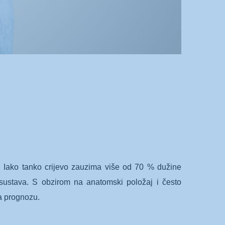
va. Iako tanko crijevo zauzima više od 70 % dužine
ustava. S obzirom na anatomski položaj i često
va prognozu.