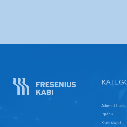
KATEG
Jelovnici i recept
Rječnik
Kratki savjeti