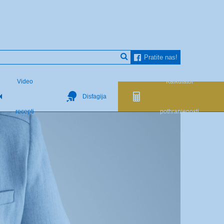
Pratite nas!
Video
Kalkulator
Disfagija
recepti
pothranjenosti