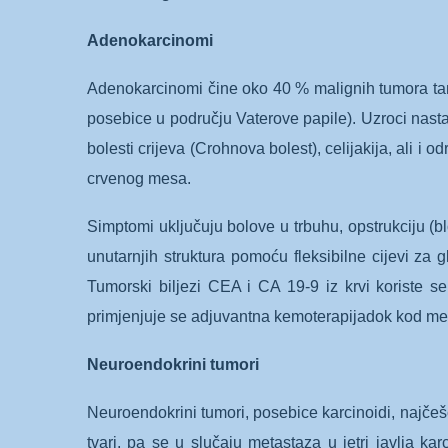
Adenokarcinomi
Adenokarcinomi čine oko 40 % malignih tumora tank
posebice u području Vaterove papile). Uzroci nast
bolesti crijeva (Crohnova bolest), celijakija, ali
crvenog mesa.
Simptomi uključuju bolove u trbuhu, opstrukciju (b
unutarnjih struktura pomoću fleksibilne cijevi z
Tumorski biljezi CEA i CA 19-9 iz krvi koriste se 
primjenjuje se adjuvantna kemoterapijadok kod metas
Neuroendokrini tumori
Neuroendokrini tumori, posebice karcinoidi, najčešć
tvari, pa se u slučaju metastaza u jetri javlja ka