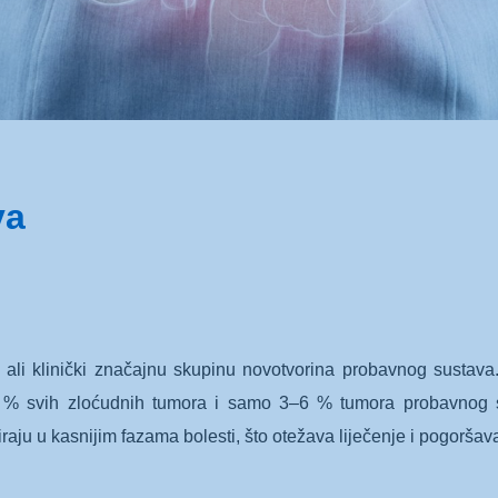
va
ku, ali klinički značajnu skupinu novotvorina probavnog susta
% svih zloćudnih tumora i samo 3–6 % tumora probavnog s
raju u kasnijim fazama bolesti, što otežava liječenje i pogorša