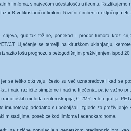
nalnih limfoma, s najvećom učestalošću u ileumu. Razlikujemo ne
fuzni B-velikostanični limfom. Rizični čimbenici uključuju celij
crijeva, gubitak težine, ponekad i prodor tumora kroz crijev
ET/CT. Liječenje se temelji na kirurškom uklanjanju, kemoter
u izrazito lošu prognozu s petogodišnjim preživljenjem ispod 20
ni jer se teško otkrivaju, često su već uznapredovali kad se po
zroka, imaju različite simptome i načine liječenja, pa je važno p
i radioloških metoda (enteroskopija, CT/MR enterografija, PET/
vate imunoterapijadodatno su poboljšali izglede za preživljenj
maklim stadijima, posebice kod limfoma i adenokarcinoma.
ti na rizične populacije s genetskom predispozicijom, kao i 