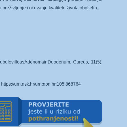
reživljenje i očuvanje kvalitete života oboljelih.
fTubulovillousAdenomainDuodenum. Cureus, 11(5),
. https://urn.nsk.hr/urn:nbn:hr:105:868764