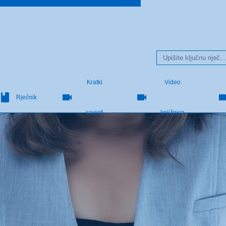
Kratki
Video
Rječnik
savjeti
knjižnica