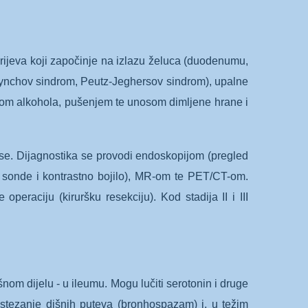
rijeva koji započinje na izlazu želuca (duodenumu,
 Lynchov sindrom, Peutz-Jeghersov sindrom), upalne
cijom alkohola, pušenjem te unosom dimljene hrane i
mase. Dijagnostika se provodi endoskopijom (pregled
ć sonde i kontrastno bojilo), MR-om te PET/CT-om.
peraciju (kiruršku resekciju). Kod stadija II i III
nom dijelu - u ileumu. Mogu lučiti serotonin i druge
v, stezanje dišnih puteva (bronhospazam) i, u težim