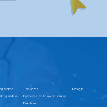
og sustava
Tjelovježba
Disfagija
alnog sustava
Dijabetes i inzulinska rezistencija
Dekubitus