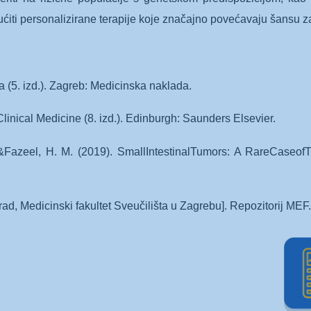
ti personalizirane terapije koje značajno povećavaju šansu za p
ja (5. izd.). Zagreb: Medicinska naklada.
Clinical Medicine (8. izd.). Edinburgh: Saunders Elsevier.
, &Fazeel, H. M. (2019). SmallIntestinalTumors: A RareCaseo
rad, Medicinski fakultet Sveučilišta u Zagrebu]. Repozitorij MEF