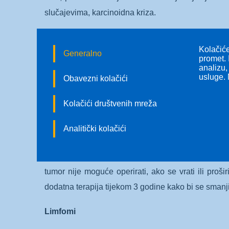
slučajevima, karcinoidna kriza.
Dijagnoza se postavlja određivanjemkromogranina A
Kolačiće
koji blokiraju djelovanje hormona (analoge somatos
Generalno
promet. 
analizu,
kontrolu bolesti.
usluge. 
Obavezni kolačići
Maligni gastrointestinalni stromalni tumori (GIS
Kolačići društvenih mreža
GIST je vrsta tumora koji nastaje iz vezivnog (me
Analitički kolačići
određenim genima. Tumor može rasti prema unutrašnjo
Dijagnoza se postavlja pomoću CT-a, magnetske r
tumor nije moguće operirati, ako se vrati ili prošir
dodatna terapija tijekom 3 godine kako bi se smanj
Limfomi