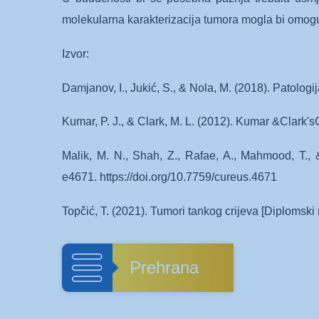
molekularna karakterizacija tumora mogla bi omogući
Izvor:
Damjanov, I., Jukić, S., & Nola, M. (2018). Patologi
Kumar, P. J., & Clark, M. L. (2012). Kumar &Clark's
Malik, M. N., Shah, Z., Rafae, A., Mahmood, T.
e4671. https://doi.org/10.7759/cureus.4671
Topčić, T. (2021). Tumori tankog crijeva [Diplomski 
Prehrana