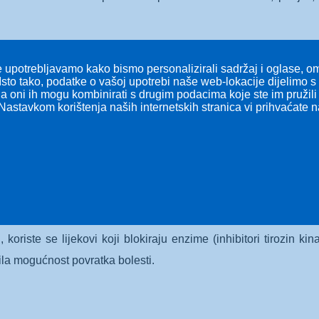
 i 5-HIAA u urinu, endoskopijom i slikovnim metodama. Liječe
 upotrebljavamo kako bismo personalizirali sadržaj i oglase, omo
tatina), radio peptidnu i ciljanu terapiju. Unatoč čestoj pris
Isto tako, podatke o vašoj upotrebi naše web-lokacije dijelimo 
 a oni ih mogu kombinirati s drugim podacima koje ste im pružili i
Nastavkom korištenja naših internetskih stranica vi prihvaćate 
T)
zenhimalnog) tkiva, najčešće u srednjem dijelu tankog crijev
sti ili prema van, a često ošteti sluznicu što dovodi do krvaren
ezonance i potvrdom posebnih biljega (CD117, DOG1) u tkivu.
i, koriste se lijekovi koji blokiraju enzime (inhibitori tirozin 
ila mogućnost povratka bolesti.