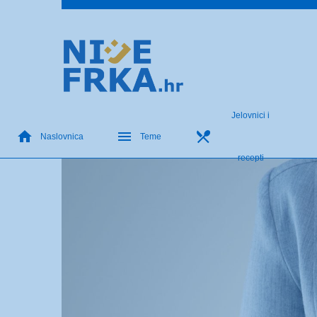
Jelovnici i
Naslovnica
Teme
recepti