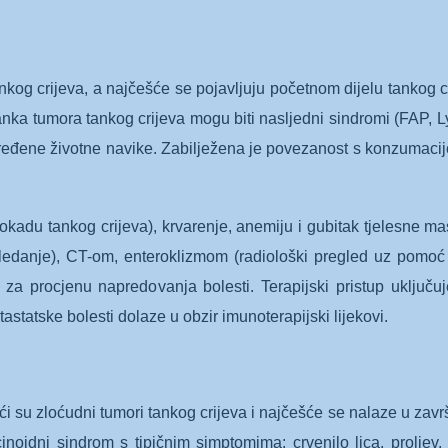
og crijeva, a najčešće se pojavljuju početnom dijelu tankog c
anka tumora tankog crijeva mogu biti nasljedni sindromi (FAP,
 i određene životne navike. Zabilježena je povezanost s konzuma
lokadu tankog crijeva), krvarenje, anemiju i gubitak tjelesne 
a gledanje), CT-om, enteroklizmom (radiološki pregled uz pomo
za procjenu napredovanja bolesti. Terapijski pristup uključuje o
tatske bolesti dolaze u obzir imunoterapijski lijekovi.
i su zloćudni tumori tankog crijeva i najčešće se nalaze u završ
rcinoidni sindrom s tipičnim simptomima: crvenilo lica, prolje