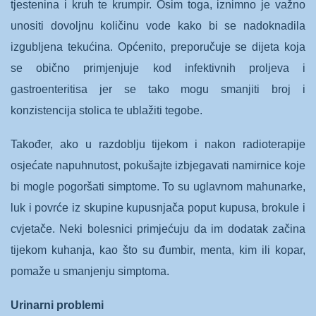
tjestenina i kruh te krumpir. Osim toga, iznimno je važno
unositi dovoljnu količinu vode kako bi se nadoknadila
izgubljena tekućina. Općenito, preporučuje se dijeta koja
se obično primjenjuje kod infektivnih proljeva i
gastroenteritisa jer se tako mogu smanjiti broj i
konzistencija stolica te ublažiti tegobe.
Također, ako u razdoblju tijekom i nakon radioterapije
osjećate napuhnutost, pokušajte izbjegavati namirnice koje
bi mogle pogoršati simptome. To su uglavnom mahunarke,
luk i povrće iz skupine kupusnjača poput kupusa, brokule i
cvjetače. Neki bolesnici primjećuju da im dodatak začina
tijekom kuhanja, kao što su đumbir, menta, kim ili kopar,
pomaže u smanjenju simptoma.
Urinarni problemi