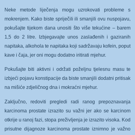
Neke metode liječenja mogu uzrokovati probleme s
mokrenjem. Kako biste spriječili ili smanjili ovu nuspojavu,
pokušajte tijekom dana unositi što više tekućine – barem
1,5 do 2 litre. Izbjegavajte unos zaslađenih i gaziranih
napitaka, alkohola te napitaka koji sadržavaju kofein, poput
kave i čaja, jer oni mogu dodatno iritirati mjehur.
Pokušajte biti aktivni i održati poželjnu tjelesnu masu te
izbjeći pojavu konstipacije da biste smanjili dodatni pritisak
na mišiće zdjeličnog dna i mokraćni mjehur.
Zaključno, redoviti pregledi radi ranog prepoznavanja
karcinoma prostate izrazito su važni jer ako se karcinom
otkrije u ranoj fazi, stopa preživljenja je izrazito visoka. Kod
prisutne dijagnoze karcinoma prostate iznimno je važno