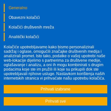
Generalno
Obavezni kolačići
Kolačići društvenih mreža
Analitički kolačići
Kolačiće upotrebljavamo kako bismo personalizirali
Pratite nas!
sadržaj i oglase, omogućili značajke društvenih medija i
analizirali promet. Isto tako, podatke o vašoj upotrebi naše
web-lokacije dijelimo s partnerima za društvene medije,
oglašavanje i analizu, a oni ih mogu kombinirati s drugim
podacima koje ste im pružili ili koje su prikupili dok ste
upotrebljavali njihove usluge. Nastavkom korištenja naših
internetskih stranica vi prihvaćate našu upotrebu kolačića.
Prihvati izabrane
Prihvati sve