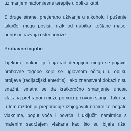
uzimanjem nadomjesne terapije u obliku kapi.
S druge strane, pretjerano uživanje u alkoholu i pušenje
također mogu povisiti rizik od gubitka koštane mase,
odnosno razvoja osteoporoze.
Probavne tegobe
Tijekom i nakon liječenja radioterapijom mogu se pojaviti
probavne tegobe koje se uglavnom očituju u obliku
proljeva (radijacijski enteritis). Iako znanstveni dokazi nisu
snažni, smatra se da kratkoročno smanjenje unosa
vlakana prehranom može pomoći pri ovom stanju. Tako se
u tom razdoblju preporučuje izbjegavati namirnice bogate
vlaknima, poput voća i povrća, i uključiti namirnice s
malenim sadržajem vlakana kao što su bijela riža,