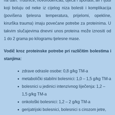
na dan. Trudnice, novorođenčad, djeca i sportaši, ali i ljudi
koji boluju od neke iz cijelog niza bolesti i komplikacija
(povišena tjelesna temperatura, prijelomi, opekline,
kirurška trauma) imaju povećane potrebe za proteinima. U
takvim slučajevima dnevni unos proteina može iznositi od
1 do 2 grama po kilogramu tjelesne mase.
Vodič kroz proteinske potrebe pri različitim bolestima i
stanjima:
zdrave odrasle osobe: 0,8 g/kg TM-a
metabolički stabilni bolesnici: 1,0 – 1,5 g/kg TM-a
bolesnici u jedinici intenzivnog liječenja: 1,2 –
1,5 g/kg TM-a
onkološki bolesnici: 1,2 – 2 g/kg TM-a
gerijatrijski bolesnici, bolesnici s cirozom jetre,