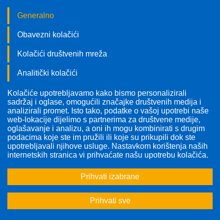
Generalno
Obavezni kolačići
Kolačići društvenih mreža
Analitički kolačići
Kolačiće upotrebljavamo kako bismo personalizirali
Pratite nas!
sadržaj i oglase, omogućili značajke društvenih medija i
analizirali promet. Isto tako, podatke o vašoj upotrebi naše
web-lokacije dijelimo s partnerima za društvene medije,
oglašavanje i analizu, a oni ih mogu kombinirati s drugim
podacima koje ste im pružili ili koje su prikupili dok ste
upotrebljavali njihove usluge. Nastavkom korištenja naših
internetskih stranica vi prihvaćate našu upotrebu kolačića.
Prihvati izabrane
Prihvati sve