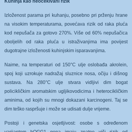
Kuhinja kao neočekivani rizik
Izloženost parama pri kuhanju, posebno pri prženju hrane
na visokim temperaturama, povećava rizik od raka pluća
kod nepušača za gotovo 270%. Više od 60% nepušačica
oboljelih od raka pluća u istraživanjima ima povijest
dugotrajne izloženosti kuhinjskim isparavanjima.
Naime, na temperaturi od 150°C ulje oslobađa akrolein,
spoj koji uzrokuje nadražaj sluznice nosa, očiju i dišnog
sustava. Na 280°C ulje stvara vidljivi dim bogat
policikličkim aromatskim ugljikovodicima i heterocikličkim
aminima, od kojih su mnogi dokazani karcinogeni. Taj se
dim teško raspršuje i može se udisati dulje vrijeme.
Postoji i genetska osjetljivost: osobe s određenom
varijantom hOGG1 gena imaju znatno viši rizik od