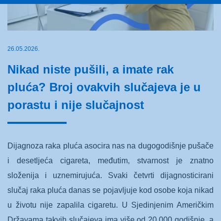
26.05.2026.
Nikad niste pušili, a imate rak
pluća? Broj ovakvih slučajeva je u
porastu i nije slučajnost
Dijagnoza raka pluća asocira nas na dugogodišnje pušače
i desetljeća cigareta, međutim, stvarnost je znatno
složenija i uznemirujuća. Svaki četvrti dijagnosticirani
slučaj raka pluća danas se pojavljuje kod osobe koja nikad
u životu nije zapalila cigaretu. U Sjedinjenim Američkim
Državama takvih slučajeva ima više od 20.000 godišnje, a