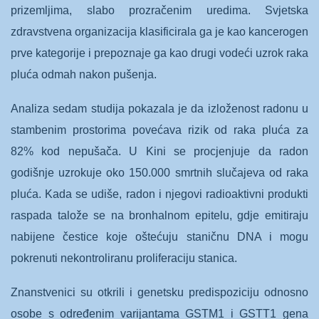
prizemljima, slabo prozračenim uredima. Svjetska
zdravstvena organizacija klasificirala ga je kao kancerogen
prve kategorije i prepoznaje ga kao drugi vodeći uzrok raka
pluća odmah nakon pušenja.
Analiza sedam studija pokazala je da izloženost radonu u
stambenim prostorima povećava rizik od raka pluća za
82% kod nepušača. U Kini se procjenjuje da radon
godišnje uzrokuje oko 150.000 smrtnih slučajeva od raka
pluća. Kada se udiše, radon i njegovi radioaktivni produkti
raspada talože se na bronhalnom epitelu, gdje emitiraju
nabijene čestice koje oštećuju staničnu DNA i mogu
pokrenuti nekontroliranu proliferaciju stanica.
Znanstvenici su otkrili i genetsku predispoziciju odnosno
osobe s određenim varijantama GSTM1 i GSTT1 gena