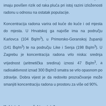
imaju povišen rizik od raka pluća pri istoj razini izloženosti
radonu u odnosu na ostatak populacije.
Koncentracija radona varira od kuće do kuće i od mjesta
do mjesta. U Hrvatskoj ga
najviše ima na području
3
Karlovca (104 Bq/m
), u Primorsko-Goranskoj županiji
3
3
(141 Bq/m
) te na području Like i Senja (198 Bq/m
). U
Zagrebu je koncentracija radona vrlo niska: srednja
3
vrijednost (aritmetička sredina) iznosi 47 Bq/m
,
a
radioaktivnost iznad 300 Bq/m3 smatra se vrlo opasnom po
zdravlje. Dobra vijest je da redovito prozračivanje može
smanjiti koncentraciju radona u prostoru za više od 90%.