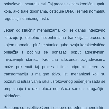
pokušavaju neutralizirati. Taj proces aktivira kroničnu upalu
koja, ako traje godinama, oštećuje DNA i remeti normalnu
regulaciju staničnog rasta.
Jedan od ključnih mehanizama koji se danas intenzivno
istražuje je epitelno-mezenhimalna tranzicija – proces u
kojem normalne plućne stanice gube svoja karakteristična
obilježja i počinju se ponašati poput agresivnijih,
invazivnijih stanica. Kronična izloženost zagađivačima
može pokrenuti taj proces i time pripremiti teren za
transformaciju u maligno tkivo. Isti mehanizmi koji su
poznati iz istraživanja raka uzrokovanog pušenjem sada se
prepoznaju i u raku pluća nepušača samo s drugačijim
okidačem.
Posebno su osjetljive žene i osobe s određenim genetskim