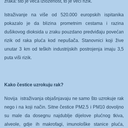
zraka: što je veća izloženost, to je veći rizik.
Istraživanje na više od 520.000 europskih ispitanika
pokazalo je da blizina prometnim cestama i razina
dušikovog dioksida u zraku pouzdano predviđaju povećan
rizik od raka pluća kod nepušača. Stanovnici koji žive
unutar 3 km od teških industrijskih postrojenja imaju 3,5
puta viši rizik.
Kako čestice uzrokuju rak?
Novija
istraživanja objašnjavaju ne samo što uzrokuje rak
nego i na koji način.
Sitne čestice PM2.5 i PM10 dovoljno
su male da dosegnu najdublje dijelove plućnog tkiva,
alveole, gdje ih makrofagi, imunološke stanice pluća,