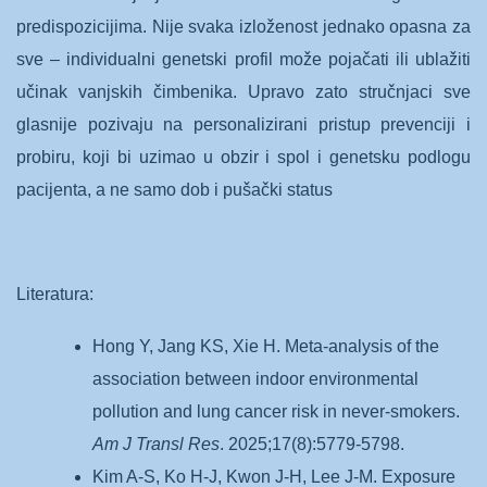
predispozicijima. Nije svaka izloženost jednako opasna za
sve – individualni genetski profil može pojačati ili ublažiti
učinak vanjskih čimbenika. Upravo zato stručnjaci sve
glasnije pozivaju na personalizirani pristup prevenciji i
probiru, koji bi uzimao u obzir i spol i genetsku podlogu
pacijenta, a ne samo dob i pušački status
Literatura:
Hong Y, Jang KS, Xie H. Meta-analysis of the
association between indoor environmental
pollution and lung cancer risk in never-smokers.
Am J Transl Res
. 2025;17(8):5779-5798.
Kim A-S, Ko H-J, Kwon J-H, Lee J-M. Exposure