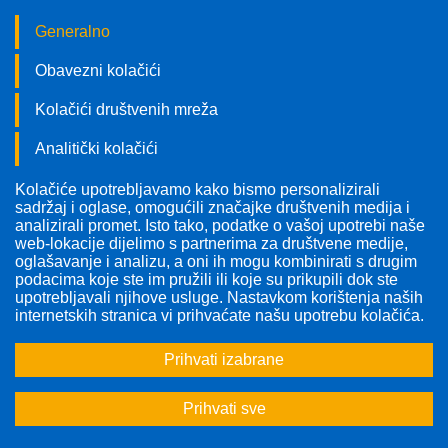
Generalno
Obavezni kolačići
Kolačići društvenih mreža
Analitički kolačići
Kolačiće upotrebljavamo kako bismo personalizirali
Pratite nas!
sadržaj i oglase, omogućili značajke društvenih medija i
analizirali promet. Isto tako, podatke o vašoj upotrebi naše
web-lokacije dijelimo s partnerima za društvene medije,
oglašavanje i analizu, a oni ih mogu kombinirati s drugim
podacima koje ste im pružili ili koje su prikupili dok ste
upotrebljavali njihove usluge. Nastavkom korištenja naših
internetskih stranica vi prihvaćate našu upotrebu kolačića.
Prihvati izabrane
Prihvati sve