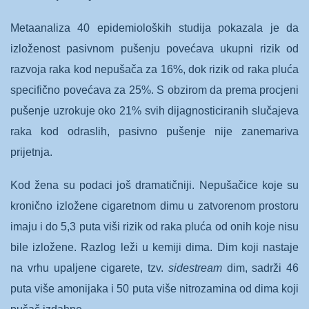
Metaanaliza 40 epidemioloških studija pokazala je da
izloženost pasivnom pušenju povećava ukupni rizik od
razvoja raka kod nepušača za 16%, dok rizik od raka pluća
specifično povećava za 25%. S obzirom da prema procjeni
pušenje uzrokuje oko 21% svih dijagnosticiranih slučajeva
raka kod odraslih, pasivno pušenje nije zanemariva
prijetnja.
Kod žena su podaci još dramatičniji. Nepušačice koje su
kronično izložene cigaretnom dimu u zatvorenom prostoru
imaju i do 5,3 puta viši rizik od raka pluća od onih koje nisu
bile izložene. Razlog leži u kemiji dima. Dim koji nastaje
na vrhu upaljene cigarete, tzv.
sidestream
dim, sadrži 46
puta više amonijaka i 50 puta više nitrozamina od dima koji