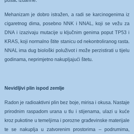
pušač izdahne.
Mehanizam je dobro istražen, a radi se karcinogenima iz
cigaretnog dima, posebno NNK i NNAL, koji se vežu za
DNA i izazivaju mutacije u ključnim genima poput TP53 i
KRAS, koji normalno štite stanicu od nekontroliranog rasta.
NNAL ima dug biološki poluživot i može perzistirati u tijelu
godinama, neprimjetno nakupljajući štetu.
Nevidljivi plin ispod zemlje
Radon je radioaktivni plin bez boje, mirisa i okusa. Nastaje
prirodnim raspadom urana u tlu i stijenama, ulazi u kuće
kroz pukotine u temeljima i porozne građevinske materijale
te se nakuplja u zatvorenim prostorima – podrumima,