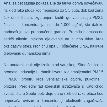
Analiza pet studija pokazala je da takva goriva povećavaju
rizik od raka pluća kod nepušača za 5,5 puta, dok kod žena
čak do 6,3 puta. Izgaranjem krutih goriva nastaju PM2.5
čestice u koncentracijama i do 1.000 µg/m³, što daleko
nadmašuje sve preporučene granice. Premda biomasa ne
sadrži nikotin, njezino djelovanje na plućno tkivo, kroz
oksidativni stres, kroničnu upalu i oštećenje DNA, nalikuje
djelovanju duhanskog dima.
No unutarnji zrak nije izoliran od vanjskog. Sitne čestice iz
prometa, industrije i urbanih izvora tzv. ambijentalni PM2.5
i PM10, prodiru kroz ventilacijske otvore, pukotine i
prozore. Pregledni rad korejskih istraživača s Katoličkog
sveučilišta u Seulu potvrđuje da je rizik od raka pluća kod
nepušača ovisan o koncentraciji okolišnih zagađivača