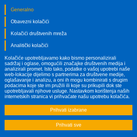
Generalno
Obavezni kolačići
Kolačići društvenih mreža
Analitički kolačići
Kolačiće upotrebljavamo kako bismo personalizirali
Pratite nas!
sadržaj i oglase, omogućili značajke društvenih medija i
analizirali promet. Isto tako, podatke o vašoj upotrebi naše
web-lokacije dijelimo s partnerima za društvene medije,
oglašavanje i analizu, a oni ih mogu kombinirati s drugim
podacima koje ste im pružili ili koje su prikupili dok ste
upotrebljavali njihove usluge. Nastavkom korištenja naših
internetskih stranica vi prihvaćate našu upotrebu kolačića.
Prihvati izabrane
Prihvati sve