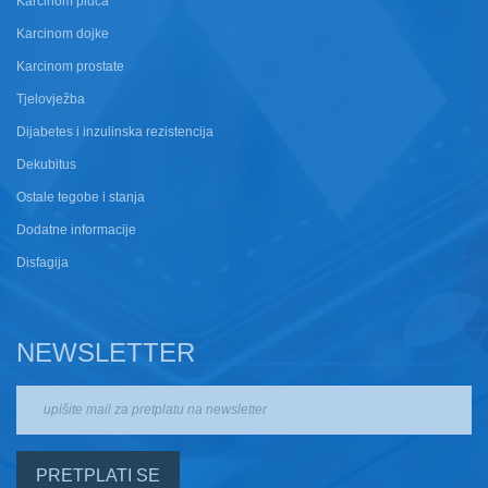
Karcinom pluća
Karcinom dojke
Karcinom prostate
Tjelovježba
Dijabetes i inzulinska rezistencija
Dekubitus
Ostale tegobe i stanja
Dodatne informacije
Disfagija
NEWSLETTER
PRETPLATI SE