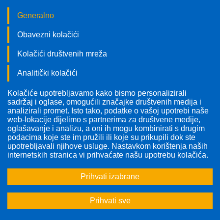
Generalno
Obavezni kolačići
Kolačići društvenih mreža
Analitički kolačići
Kolačiće upotrebljavamo kako bismo personalizirali
Pratite nas!
sadržaj i oglase, omogućili značajke društvenih medija i
analizirali promet. Isto tako, podatke o vašoj upotrebi naše
web-lokacije dijelimo s partnerima za društvene medije,
oglašavanje i analizu, a oni ih mogu kombinirati s drugim
podacima koje ste im pružili ili koje su prikupili dok ste
upotrebljavali njihove usluge. Nastavkom korištenja naših
internetskih stranica vi prihvaćate našu upotrebu kolačića.
Prihvati izabrane
Prihvati sve