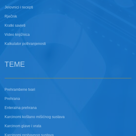
Jelovnici i recepti
Rječnik
Kratki savjeti
Video knjižnica
Kalkulator pothranjenosti
TEME
Prehrambene tvari
Prehrana
Enteralna prehrana
Karcinomi koštano mišićnog sustava
Karcinom glave i vrata
Karcinomi probavnog sustava