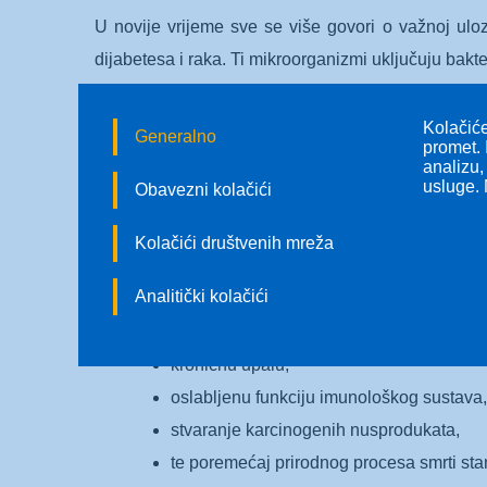
U novije vrijeme sve se više govori o važnoj ulo
dijabetesa i raka. Ti mikroorganizmi uključuju bakter
Zdrava mikrobiota pomaže u održavanju ravnotež
Kolačiće
Generalno
bolesti. Iako još nije do kraja razjašnjeno na koji
promet. 
analizu,
okolišni čimbenici i visoka konzumacija šećera mogu
usluge. 
Obavezni kolačići
Takve promjene povećavaju rizik od inzulinske rezis
Kolačići društvenih mreža
naročito raka debelog crijeva.
Analitički kolačići
Točan mehanizam kojim dolazi do razvoja raka još ni
kroničnu upalu,
oslabljenu funkciju imunološkog sustava,
stvaranje karcinogenih nusprodukata,
te poremećaj prirodnog procesa smrti sta