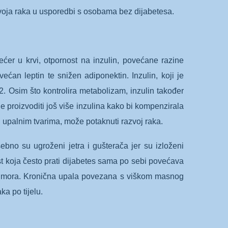
voja raka u usporedbi s osobama bez dijabetesa.
ećer u krvi, otpornost na inzulin, povećane razine
ećan leptin te snižen adiponektin. Inzulin, koji je
-2. Osim što kontrolira metabolizam, inzulin također
je proizvoditi još više inzulina kako bi kompenzirala
i upalnim tvarima, može potaknuti razvoj raka.
ebno su ugroženi jetra i gušterača jer su izloženi
ost koja često prati dijabetes sama po sebi povećava
oj tumora. Kronična upala povezana s viškom masnog
ka po tijelu.