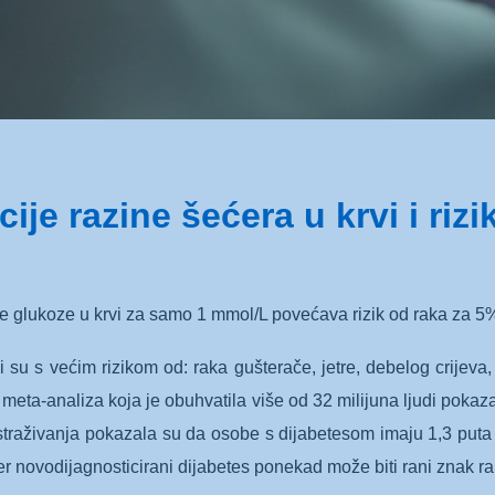
ije razine šećera u krvi i riz
ine glukoze u krvi za samo 1 mmol/L povećava rizik od raka za 
i su s većim rizikom od: raka gušterače, jetre, debelog crijeva
ka meta-analiza koja je obuhvatila više od 32 milijuna ljudi pok
straživanja pokazala su da osobe s dijabetesom imaju 1,3 puta v
er novodijagnosticirani dijabetes ponekad može biti rani znak r