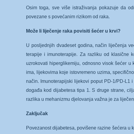
Osim toga, sve više istraživanja pokazuje da odr
povezane s povećanim rizikom od raka.
Može li liječenje raka povisiti šećer u krvi?
U posljednjih dvadeset godina, način liječenja ve
terapije i imunoterapije. Za razliku od klasične
uzrokovati hiperglikemiju, odnosno visok šećer u krv
ima, lijekovima koje istovremeno uzima, specifičnom l
način. Imunoterapijski lijekovi poput PD-1/PD-L1 i
događa kod dijabetesa tipa 1. S druge strane, cilj
razlika u mehanizmu djelovanja važna je za liječenje 
Zaključak
Povezanost dijabetesa, povišene razine šećera u krvi