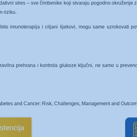
ativni stres – sve čimbenike koji stvaraju pogodno okruženje z
 riziku.
bito imunoterapija i ciljani lijekovi, mogu same uzrokovati pov
ravilna prehrana i kontrola glukoze ključni, ne samo u prevenc
abetes and Cancer: Risk, Challenges, Management and Outco
istencija