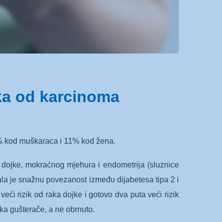
ika od karcinoma
5% kod muškaraca i 11% kod žena.
, dojke, mokraćnog mjehura i endometrija (sluznice
azala je snažnu povezanost između dijabetesa tipa 2 i
eći rizik od raka dojke i gotovo dva puta veći rizik
aka gušterače, a ne obrnuto.