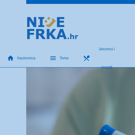
Jelovnici i
Naslovnica
Teme
recepti