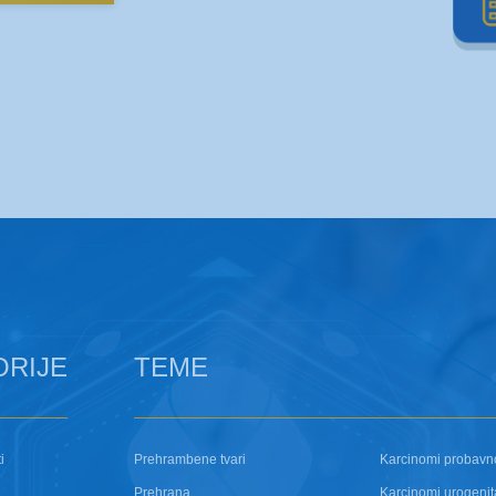
ORIJE
TEME
i
Prehrambene tvari
Karcinomi probavn
Prehrana
Karcinomi urogenit