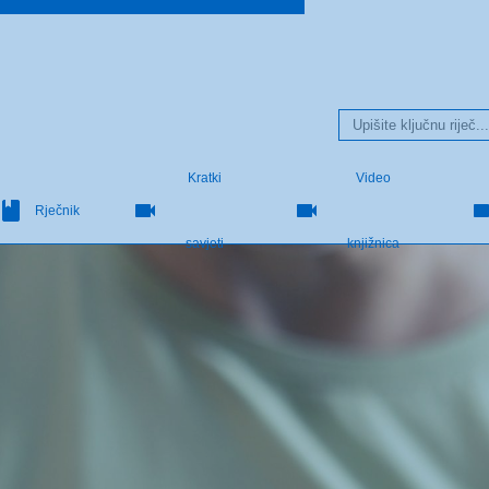
Kratki
Video
Rječnik
savjeti
knjižnica