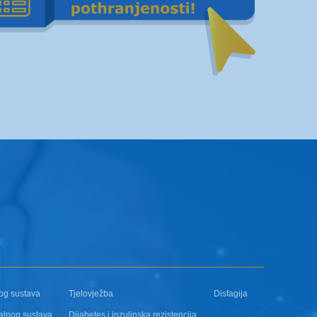
og sustava
Tjelovježba
Disfagija
alnog sustava
Dijabetes i inzulinska rezistencija