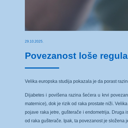
29.10.2025.
Povezanost loše regulac
Velika europska studija pokazala je da porast raz
Dijabetes i povišena razina šećera u krvi povezan
maternice), dok je rizik od raka prostate niži. Veli
pojave raka jetre, gušterače i endometrija. Druga i
od raka gušterače. Ipak, ta povezanost je složena j