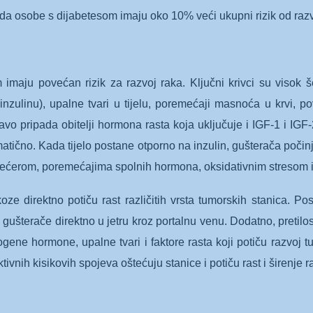
da osobe s dijabetesom imaju oko 10% veći ukupni rizik od raz
m imaju povećan rizik za razvoj raka. Ključni krivci su visok š
zulinu), upalne tvari u tijelu, poremećaji masnoća u krvi, pov
ravo pripada obitelji hormona rasta koja uključuje i IGF-1 i IGF
lematično. Kada tijelo postane otporno na inzulin, gušterača počin
m šećerom, poremećajima spolnih hormona, oksidativnim stresom 
ze direktno potiču rast različitih vrsta tumorskih stanica. Pos
z gušterače direktno u jetru kroz portalnu venu. Dodatno, pretil
trogene hormone, upalne tvari i faktore rasta koji potiču razv
ivnih kisikovih spojeva oštećuju stanice i potiču rast i širenje ra