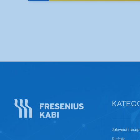
KATEG
Jelovnici i recept
Rječnik