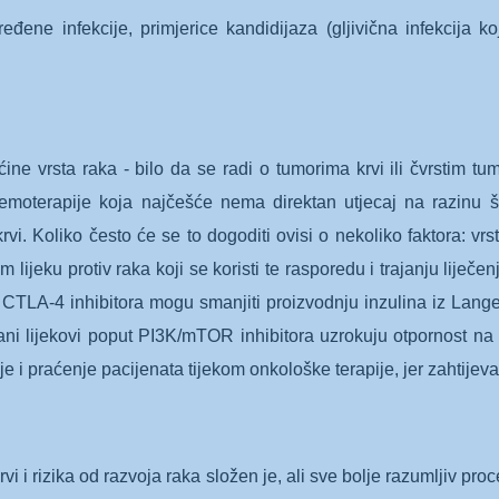
eđene infekcije, primjerice kandidijaza (gljivična infekcija 
ćine vrsta raka - bilo da se radi o tumorima krvi ili čvrstim t
 kemoterapije koja najčešće nema direktan utjecaj na razinu
i. Koliko često će se to dogoditi ovisi o nekoliko faktora: vrst
ijeku protiv raka koji se koristi te rasporedu i trajanju liječenja
 CTLA-4 inhibitora mogu smanjiti proizvodnju inzulina iz Lange
ani lijekovi poput PI3K/mTOR inhibitora uzrokuju otpornost na 
i praćenje pacijenata tijekom onkološke terapije, jer zahtijeva r
 i rizika od razvoja raka složen je, ali sve bolje razumljiv proc