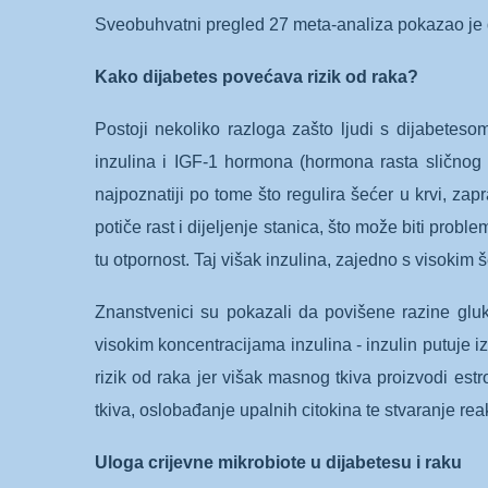
Sveobuhvatni pregled 27 meta-analiza pokazao je 
Kako dijabetes povećava rizik od raka?
Postoji nekoliko razloga zašto ljudi s dijabeteso
inzulina i IGF-1 hormona (hormona rasta sličnog in
najpoznatiji po tome što regulira šećer u krvi, zap
potiče rast i dijeljenje stanica, što može biti prob
tu otpornost. Taj višak inzulina, zajedno s visoki
Znanstvenici su pokazali da povišene razine gluko
visokim koncentracijama inzulina - inzulin putuje i
rizik od raka jer višak masnog tkiva proizvodi es
tkiva, oslobađanje upalnih citokina te stvaranje reakt
Uloga crijevne mikrobiote u dijabetesu i raku