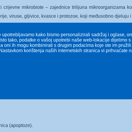
zi crijevne mikrobiote – zajednice trilijuna mikroorganizama
ije, viruse, gljivice, kvasce i protozoe, koji međusobno djeluju i
e (homeostaze) u organizmu, dok njezina narušena ravnoteža
 upotrebljavamo kako bismo personalizirali sadržaj i oglase, omo
 način mikrobiota, razina šećera u krvi, inzulinska rezistencija 
Isto tako, podatke o vašoj upotrebi naše web-lokacije dijelimo 
 a oni ih mogu kombinirati s drugim podacima koje ste im pružili i
 promijeniti sastav i funkciju crijevne mikrobiote.
Nastavkom korištenja naših internetskih stranica vi prihvaćate 
tencije, dijabetesa i nekoliko vrsta raka, osobito onih probavno
je u potpunosti poznat, ali se pretpostavlja da uključuje:
nica (apoptoze).