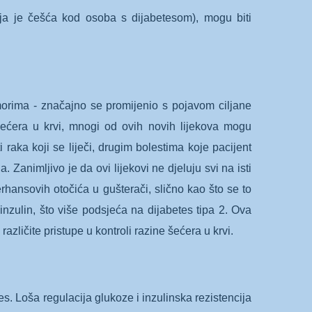
koja je češća kod osoba s dijabetesom), mogu biti
umorima - značajno se promijenio s pojavom ciljane
 šećera u krvi, mnogi od ovih novih lijekova mogu
i raka koji se liječi, drugim bolestima koje pacijent
. Zanimljivo je da ovi lijekovi ne djeluju svi na isti
rhansovih otočića u gušterači, slično kao što se to
inzulin, što više podsjeća na dijabetes tipa 2. Ova
azličite pristupe u kontroli razine šećera u krvi.
es. Loša regulacija glukoze i inzulinska rezistencija