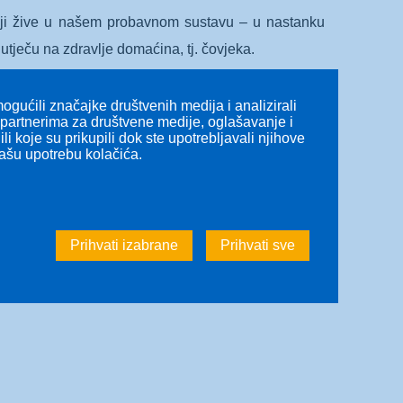
 koji žive u našem probavnom sustavu – u nastanku
 utječu na zdravlje domaćina, tj. čovjeka.
 – poznata kao disbioza – može potaknuti razvoj
gućili značajke društvenih medija i analizirali
i rak međusobno djeluju, postoje dokazi da prehrana,
s partnerima za društvene medije, oglašavanje i
li koje su prikupili dok ste upotrebljavali njihove
našu upotrebu kolačića.
g sustava – poput raka jetre, gušterače, jednjaka te
Prihvati izabrane
Prihvati sve