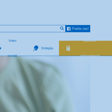
Pratite nas!
Video
Kalkulator
Disfagija
recepti
pothranjenosti