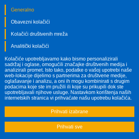
Generalno
Obavezni kolačići
Kolačići društvenih mreža
Analitički kolačići
Kolačiće upotrebljavamo kako bismo personalizirali
Pratite nas!
sadržaj i oglase, omogućili značajke društvenih medija i
analizirali promet. Isto tako, podatke o vašoj upotrebi naše
web-lokacije dijelimo s partnerima za društvene medije,
oglašavanje i analizu, a oni ih mogu kombinirati s drugim
podacima koje ste im pružili ili koje su prikupili dok ste
upotrebljavali njihove usluge. Nastavkom korištenja naših
internetskih stranica vi prihvaćate našu upotrebu kolačića.
Prihvati izabrane
Prihvati sve