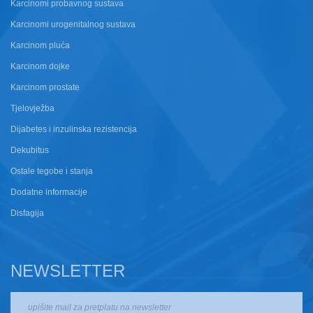
Karcinomi probavnog sustava
Karcinomi urogenitalnog sustava
Karcinom pluća
Karcinom dojke
Karcinom prostate
Tjelovježba
Dijabetes i inzulinska rezistencija
Dekubitus
Ostale tegobe i stanja
Dodatne informacije
Disfagija
NEWSLETTER