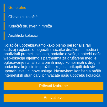
Generalno
Obavezni kolačići
Kolačići društvenih mreža
Analitički kolačići
Kolačiće upotrebljavamo kako bismo personalizirali
Pratite nas!
sadržaj i oglase, omogućili značajke društvenih medija i
analizirali promet. Isto tako, podatke o vašoj upotrebi naše
web-lokacije dijelimo s partnerima za društvene medije,
oglašavanje i analizu, a oni ih mogu kombinirati s drugim
podacima koje ste im pružili ili koje su prikupili dok ste
upotrebljavali njihove usluge. Nastavkom korištenja naših
internetskih stranica vi prihvaćate našu upotrebu kolačića.
Prihvati izabrane
Prihvati sve