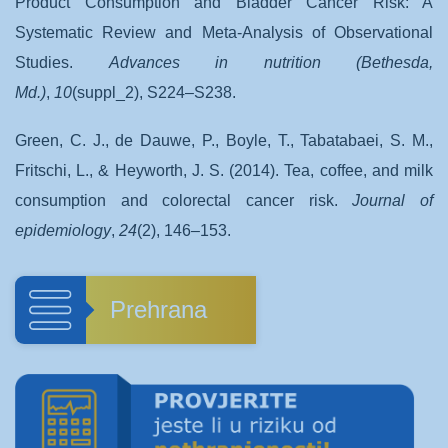
Product Consumption and Bladder Cancer Risk: A
Systematic Review and Meta-Analysis of Observational
Studies.
Advances in nutrition (Bethesda,
Md.)
,
10
(suppl_2), S224–S238.
Green, C. J., de Dauwe, P., Boyle, T., Tabatabaei, S. M.,
Fritschi, L., & Heyworth, J. S. (2014). Tea, coffee, and milk
consumption and colorectal cancer risk.
Journal of
epidemiology
,
24
(2), 146–153.
Prehrana