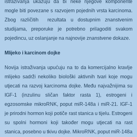
istraživanja ukazuju da bi neke njegove komponente
mogle biti povezane s razvojem pojednih vrsta karcinoma.
Zbog različitih rezultata u dostupnim znanstvenim
studijama, preporuke je potrebno prilagoditi svakom
pojedincu, uz oslanjanje na najnovije znanstvene dokaze.
Mlijeko i karcinom dojke
Novija istraživanja upućuju na to da komercijalno kravlje
mlijeko sadrži nekoliko biološki aktivnih tvari koje mogu
utjecati na razvoj karcinoma dojke. Među najvažnijima su
IGF-1 (inzulinu sličan faktor rasta 1), estrogeni i
egzosomske mikroRNK, poput miR-148a i miR-21. IGF-1
je prirodni hormon koji potiče rast stanica u tijelu. Estrogeni
su spolni hormoni koji također mogu utjecati na rast
stanica, posebno u tkivu dojke. MikroRNK, poput miR-148a