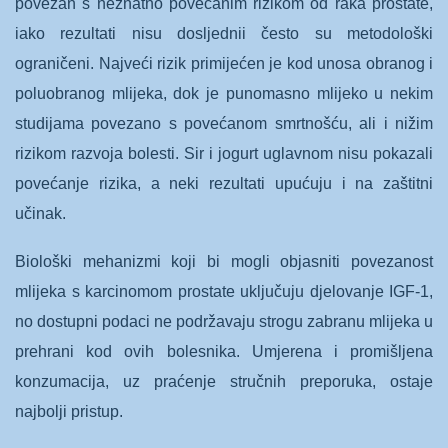
povezan s neznatno povećanim rizikom od raka prostate,
iako rezultati nisu dosljednii često su metodološki
ograničeni. Najveći rizik primijećen je kod unosa obranog i
poluobranog mlijeka, dok je punomasno mlijeko u nekim
studijama povezano s povećanom smrtnošću, ali i nižim
rizikom razvoja bolesti. Sir i jogurt uglavnom nisu pokazali
povećanje rizika, a neki rezultati upućuju i na zaštitni
učinak.
Biološki mehanizmi koji bi mogli objasniti povezanost
mlijeka s karcinomom prostate uključuju djelovanje IGF-1,
no dostupni podaci ne podržavaju strogu zabranu mlijeka u
prehrani kod ovih bolesnika. Umjerena i promišljena
konzumacija, uz praćenje stručnih preporuka, ostaje
najbolji pristup.