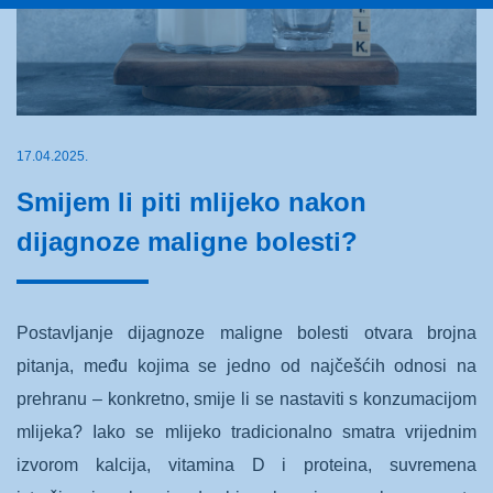
17.04.2025.
Smijem li piti mlijeko nakon
dijagnoze maligne bolesti?
Postavljanje dijagnoze maligne bolesti otvara brojna
pitanja, među kojima se jedno od najčešćih odnosi na
prehranu – konkretno, smije li se nastaviti s konzumacijom
mlijeka? Iako se mlijeko tradicionalno smatra vrijednim
izvorom kalcija, vitamina D i proteina, suvremena