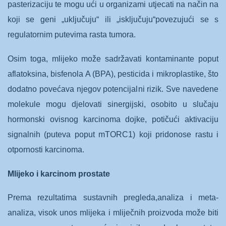
pasterizaciju te mogu ući u organizami utjecati na način na
koji se geni „uključuju“ ili „isključuju“povezujući se s
regulatornim putevima rasta tumora.
Osim toga, mlijeko može sadržavati kontaminante poput
aflatoksina, bisfenola A (BPA), pesticida i mikroplastike, što
dodatno povećava njegov potencijalni rizik. Sve navedene
molekule mogu djelovati sinergijski, osobito u slučaju
hormonski ovisnog karcinoma dojke, potičući aktivaciju
signalnih (puteva poput mTORC1) koji pridonose rastu i
otpornosti karcinoma.
Mlijeko i karcinom prostate
Prema rezultatima sustavnih pregleda,analiza i meta-
analiza, visok unos mlijeka i mliječnih proizvoda može biti