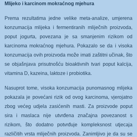
Mlijeko i karcinom mokraćnog mjehura
Prema rezultatima jedne velike meta-analize, umjerena
konzumacija mlijeka i fermentiranih mliječnih proizvoda,
poput jogurta, povezana je sa smanjenim rizikom od
karcinoma mokraćnog mjehura. Pokazalo se da i visoka
konzumacija ovih proizvoda može imati zaštitni učinak, što
se objašnjava prisutnošću bioaktivnih tvari poput kalcija,
vitamina D, kazeina, laktoze i probiotika.
Nasuprot tome, visoka konzumacija punomasnog mlijeka
pokazala je povećani rizik od ovog karcinoma, vjerojatno
zbog većeg udjela zasićenih masti. Za proizvode poput
sira i maslaca nije utvrđena značajna povezanost s
rizikom, što dodatno potvrđuje kompleksnost utjecaja
različitih vrsta mliječnih proizvoda. Zanimljivo je da su se