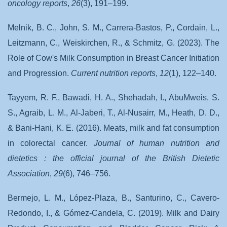
oncology reports
,
26
(3), 191–199.
Melnik, B. C., John, S. M., Carrera-Bastos, P., Cordain, L.,
Leitzmann, C., Weiskirchen, R., & Schmitz, G. (2023). The
Role of Cow's Milk Consumption in Breast Cancer Initiation
and Progression.
Current nutrition reports
,
12
(1), 122–140.
Tayyem, R. F., Bawadi, H. A., Shehadah, I., AbuMweis, S.
S., Agraib, L. M., Al-Jaberi, T., Al-Nusairr, M., Heath, D. D.,
& Bani-Hani, K. E. (2016). Meats, milk and fat consumption
in colorectal cancer.
Journal of human nutrition and
dietetics : the official journal of the British Dietetic
Association
,
29
(6), 746–756.
Bermejo, L. M., López-Plaza, B., Santurino, C., Cavero-
Redondo, I., & Gómez-Candela, C. (2019). Milk and Dairy