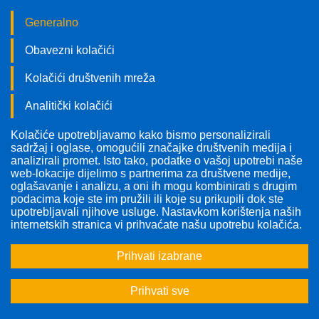
Generalno
Obavezni kolačići
Kolačići društvenih mreža
Analitički kolačići
Kolačiće upotrebljavamo kako bismo personalizirali
Pratite nas!
sadržaj i oglase, omogućili značajke društvenih medija i
analizirali promet. Isto tako, podatke o vašoj upotrebi naše
web-lokacije dijelimo s partnerima za društvene medije,
oglašavanje i analizu, a oni ih mogu kombinirati s drugim
podacima koje ste im pružili ili koje su prikupili dok ste
upotrebljavali njihove usluge. Nastavkom korištenja naših
internetskih stranica vi prihvaćate našu upotrebu kolačića.
Prihvati izabrane
Prihvati sve