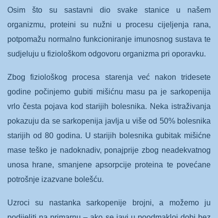
Osim što su sastavni dio svake stanice u našem
organizmu, proteini su nužni u procesu cijeljenja rana,
potpomažu normalno funkcioniranje imunosnog sustava te
sudjeluju u fiziološkom odgovoru organizma pri oporavku.
Zbog fiziološkog procesa starenja već nakon tridesete
godine počinjemo gubiti mišićnu masu pa je sarkopenija
vrlo česta pojava kod starijih bolesnika. Neka istraživanja
pokazuju da se sarkopenija javlja u više od 50% bolesnika
starijih od 80 godina. U starijih bolesnika gubitak mišićne
mase teško je nadoknadiv, ponajprije zbog neadekvatnog
unosa hrane, smanjene apsorpcije proteina te povećane
potrošnje izazvane bolešću.
Uzroci su nastanka sarkopenije brojni, a možemo ju
podijeliti na primarnu – ako se javi u poodmakloj dobi bez