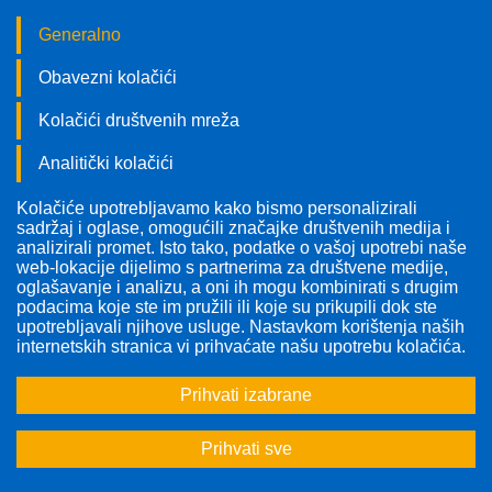
Generalno
Obavezni kolačići
Kolačići društvenih mreža
Analitički kolačići
Kolačiće upotrebljavamo kako bismo personalizirali
Pratite nas!
sadržaj i oglase, omogućili značajke društvenih medija i
analizirali promet. Isto tako, podatke o vašoj upotrebi naše
web-lokacije dijelimo s partnerima za društvene medije,
oglašavanje i analizu, a oni ih mogu kombinirati s drugim
podacima koje ste im pružili ili koje su prikupili dok ste
upotrebljavali njihove usluge. Nastavkom korištenja naših
internetskih stranica vi prihvaćate našu upotrebu kolačića.
Prihvati izabrane
Prihvati sve