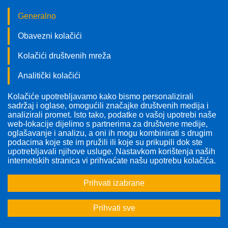
Generalno
Obavezni kolačići
Kolačići društvenih mreža
Analitički kolačići
Kolačiće upotrebljavamo kako bismo personalizirali
Pratite nas!
sadržaj i oglase, omogućili značajke društvenih medija i
analizirali promet. Isto tako, podatke o vašoj upotrebi naše
web-lokacije dijelimo s partnerima za društvene medije,
oglašavanje i analizu, a oni ih mogu kombinirati s drugim
podacima koje ste im pružili ili koje su prikupili dok ste
upotrebljavali njihove usluge. Nastavkom korištenja naših
internetskih stranica vi prihvaćate našu upotrebu kolačića.
Prihvati izabrane
Prihvati sve