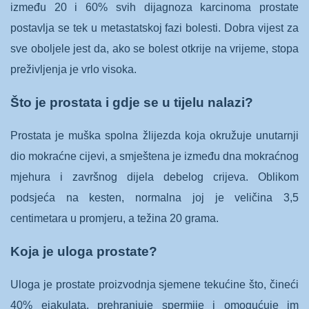
između 20 i 60% svih dijagnoza karcinoma prostate
postavlja se tek u metastatskoj fazi bolesti. Dobra vijest za
sve oboljele jest da, ako se bolest otkrije na vrijeme, stopa
preživljenja je vrlo visoka.
Što je prostata i gdje se u tijelu nalazi?
Prostata je muška spolna žlijezda koja okružuje unutarnji
dio mokraćne cijevi, a smještena je između dna mokraćnog
mjehura i završnog dijela debelog crijeva. Oblikom
podsjeća na kesten, normalna joj je veličina 3,5
centimetara u promjeru, a težina 20 grama.
Koja je uloga prostate?
Uloga je prostate proizvodnja sjemene tekućine što, čineći
40% ejakulata, prehranjuje spermije i omogućuje im