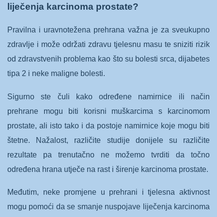
liječenja karcinoma prostate?
Pravilna i uravnotežena prehrana važna je za sveukupno
zdravlje i može održati zdravu tjelesnu masu te sniziti rizik
od zdravstvenih problema kao što su bolesti srca, dijabetes
tipa 2 i neke maligne bolesti.
Sigurno ste čuli kako određene namirnice ili način
prehrane mogu biti korisni muškarcima s karcinomom
prostate, ali isto tako i da postoje namirnice koje mogu biti
štetne. Nažalost, različite studije donijele su različite
rezultate pa trenutačno ne možemo tvrditi da točno
određena hrana utječe na rast i širenje karcinoma prostate.
Međutim, neke promjene u prehrani i tjelesna aktivnost
mogu pomoći da se smanje nuspojave liječenja karcinoma