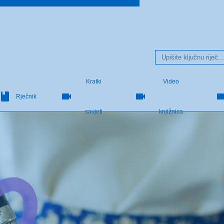
Kratki
Video
Rječnik
savjeti
knjižnica