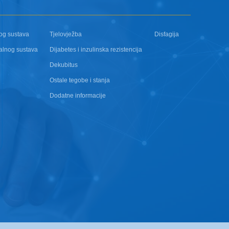
og sustava
Tjelovježba
Disfagija
alnog sustava
Dijabetes i inzulinska rezistencija
Dekubitus
Ostale tegobe i stanja
Dodatne informacije