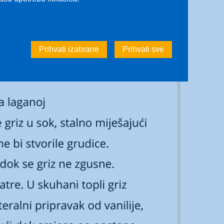
Prihvati izabrane
Prihvati sve