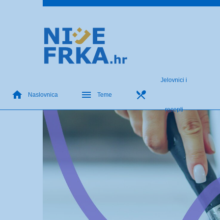
Jelovnici i
Naslovnica
Teme
recepti