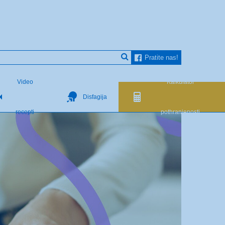
Pratite nas!
Video
Kalkulator
Disfagija
recepti
pothranjenosti