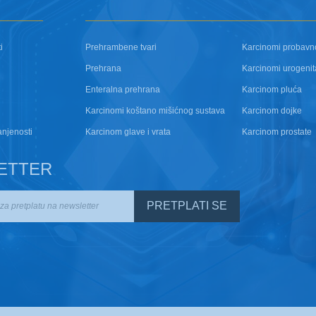
i
Prehrambene tvari
Karcinomi probavn
Prehrana
Karcinomi urogenit
Enteralna prehrana
Karcinom pluća
Karcinomi koštano mišićnog sustava
Karcinom dojke
anjenosti
Karcinom glave i vrata
Karcinom prostate
ETTER
PRETPLATI SE