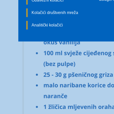
Obavezni kolačići
Kolačići društvenih mreža
Analitički kolačići