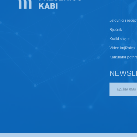
Jelovnici i recept
Rječnik
Kratki savjeti
Video knjižnica
Kalkulator pothr
NEWSL