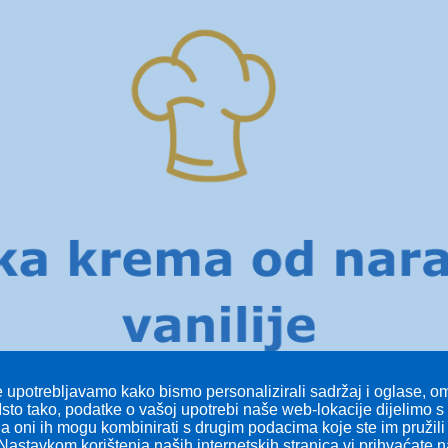
 upotrebljavamo kako bismo personalizirali sadržaj i oglase, omo
Isto tako, podatke o vašoj upotrebi naše web-lokacije dijelimo 
 a oni ih mogu kombinirati s drugim podacima koje ste im pružili i
Nastavkom korištenja naših internetskih stranica vi prihvaćate 