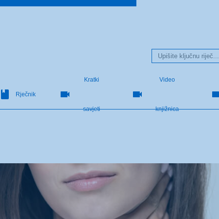
Kratki
Video
Rječnik
savjeti
knjižnica