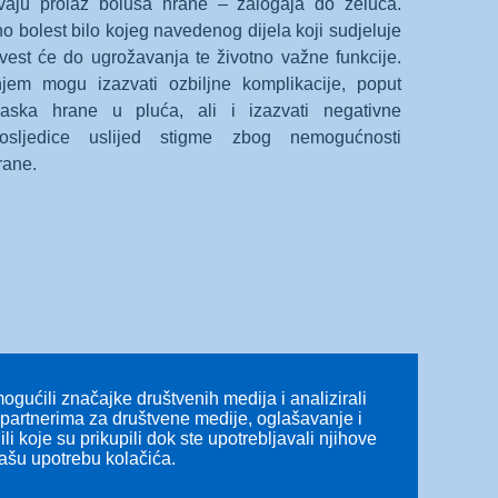
aju prolaz bolusa hrane – zalogaja do želuca.
 bolest bilo kojeg navedenog dijela koji sudjeluje
vest će do ugrožavanja te životno važne funkcije.
jem mogu izazvati ozbiljne komplikacije, poput
ulaska hrane u pluća, ali i izazvati negativne
posljedice uslijed stigme zbog nemogućnosti
rane.
te hrane, ili oboje, iz ždrijela u želudac. Disfagija
ja može uzrokovati akutnu upalu pluća, a učestala
gućili značajke društvenih medija i analizirali
olesti. Dugotrajna disfagija često dovodi do lošeg
s partnerima za društvene medije, oglašavanje i
li koje su prikupili dok ste upotrebljavali njihove
našu upotrebu kolačića.