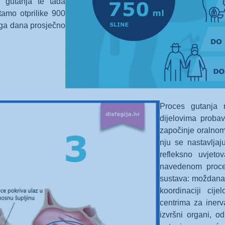
 gutanja te tada
amo otprilike 900
oga dana prosječno
Proces gutanja 
dijelovima proba
započinje oralnom
nju se nastavljaj
refleksno uvjet
navedenom proces
sustava: moždana k
koordinaciji ci
centrima za inerva
izvršni organi, od