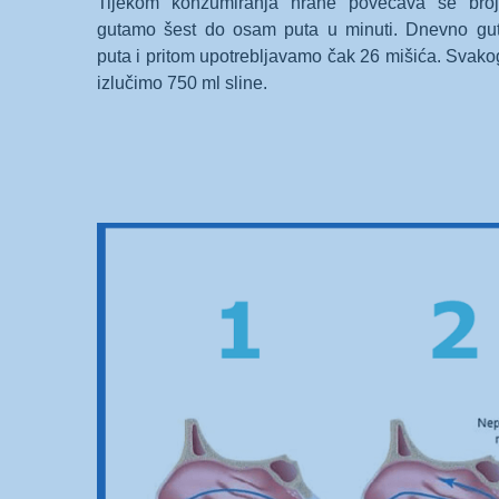
Tijekom konzumiranja hrane povećava se broj
gutamo šest do osam puta u minuti. Dnevno gut
puta i pritom upotrebljavamo čak 26 mišića. Svak
izlučimo 750 ml sline.