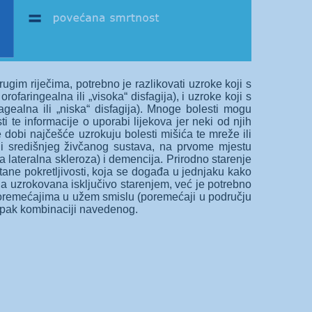
ugim riječima, potrebno je razlikovati uzroke koji s
faringealna ili „visoka“ disfagija), i uzroke koji s
agealna ili „niska“ disfagija). Mnoge bolesti mogu
ti te informacije o uporabi lijekova jer neki od njih
 dobi najčešće uzrokuju bolesti mišića te mreže ili
aji središnjeg živčanog sustava, na prvome mjestu
 lateralna skleroza) i demencija. Prirodno starenje
ane pokretljivosti, koja se događa u jednjaku kako
ja uzrokovana isključivo starenjem, već je potrebno
m poremećajima u užem smislu (poremećaji u području
 pak kombinaciji navedenog.