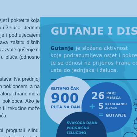
et i pokret te koja
 i želuca. Jednim
 je i pod utjecajem
va zaštitu dišnih
izazvale gušenje ili
e u pluća (odnosno
ustava. Na prednjoj
kim poklopcem, a na
 zalogaj hrane mora
g poklopca. Ako je
e ili tekućine može
uća.
 progutali slinu.