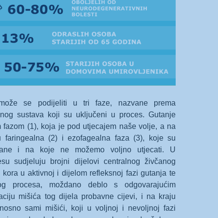
može se podijeliti u tri faze, nazvane prema
vnog sustava koji su uključeni u proces. Gutanje
 fazom (1), koja je pod utjecajem naše volje, a na
u faringealna (2) i ezofagealna faza (3), koje su
ovane i na koje ne možemo voljno utjecati. U
u sudjeluju brojni dijelovi centralnog živčanog
ora u aktivnoj i dijelom refleksnoj fazi gutanja te
jelog procesa, moždano deblo s odgovarajućim
ciju mišića tog dijela probavne cijevi, i na kraju
nosno sami mišići, koji u voljnoj i nevoljnoj fazi