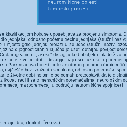
i se klasifikacijom koja se upotrebljava za procjenu simptoma. Dr
io jednjaka, odnosno početnu trećinu jednjaka (stručni naziv: oro
 i mjesto gdje jednjak prelazi u želudac (stručni naziv: ezof
njezina dijagnosticiranja ključno je uzeti detaljnu povijest boles
rofaringealnu ili „visoku“ disfagiju kod oboljelih mlađe životne
a starije životne dobi, disfagiju najčešće uzrokuju poremeć
 su Parkinsonova bolest, bolest motornog neurona (amiotrofična
ka, najčešće bez izraženih simptoma, odnosno poremećaj spont
arije životne dobi ne smije se odmah pretpostaviti da je disfagi
ti razlikovati radi li se o mehaničkim poremećajima, neurološki
oremećajima (poremećaji u području neuromišićne spojnice) ili
tenciji i broju limfnih čvorova)