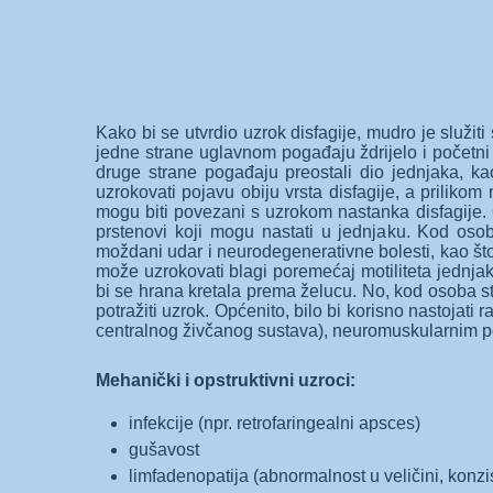
Kako bi se utvrdio uzrok disfagije, mudro je služit
jedne strane uglavnom pogađaju ždrijelo i početni d
druge strane pogađaju preostali dio jednjaka, kao
uzrokovati pojavu obiju vrsta disfagije, a prilikom 
mogu biti povezani s uzrokom nastanka disfagije. O
prstenovi koji mogu nastati u jednjaku. Kod osob
moždani udar i neurodegenerativne bolesti, kao što
može uzrokovati blagi poremećaj motiliteta jednja
bi se hrana kretala prema želucu. No, kod osoba st
potražiti uzrok. Općenito, bilo bi korisno nastoja
centralnog živčanog sustava), neuromuskularnim p
Mehanički i opstruktivni uzroci:
infekcije (npr. retrofaringealni apsces)
gušavost
limfadenopatija (abnormalnost u veličini, konzis