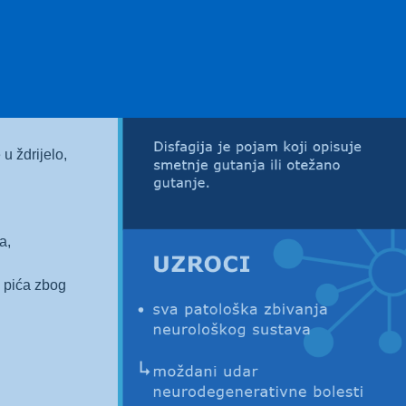
je, „vlažan“ glas),
ve i pluća,
m,
u ždrijelo,
a,
i pića zbog