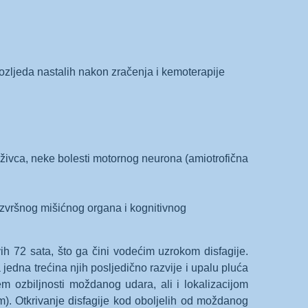
 ozljeda nastalih nakon zračenja i kemoterapije
 živca, neke bolesti motornog neurona (amiotrofična
izvršnog mišićnog organa i kognitivnog
ih 72 sata, što ga čini vodećim uzrokom disfagije.
, a jedna trećina njih posljedično razvije i upalu pluća
em ozbiljnosti moždanog udara, ali i lokalizacijom
. Otkrivanje disfagije kod oboljelih od moždanog