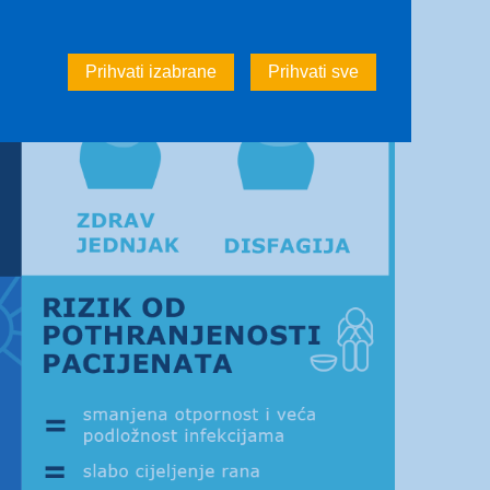
Prihvati izabrane
Prihvati sve