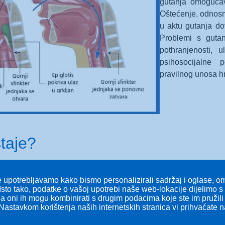
gutanja omogućav
Oštećenje, odnosno
u aktu gutanja do
Problemi s gutan
pothranjenosti, 
psihosocijalne 
pravilnog unosa h
staje?
otežano gutanje. Ona nastaje zbog smetnji u prolazu tekuće ili kru
ne i tekućine, sekreta iz usne šupljine ili oboje. Aspiraci
 upotrebljavamo kako bismo personalizirali sadržaj i oglase, omo
ne puteve i pluća, može konačno dovesti do kronične plućne b
Isto tako, podatke o vašoj upotrebi naše web-lokacije dijelimo 
 a oni ih mogu kombinirati s drugim podacima koje ste im pružili i
Nastavkom korištenja naših internetskih stranica vi prihvaćate 
ti da osoba ima