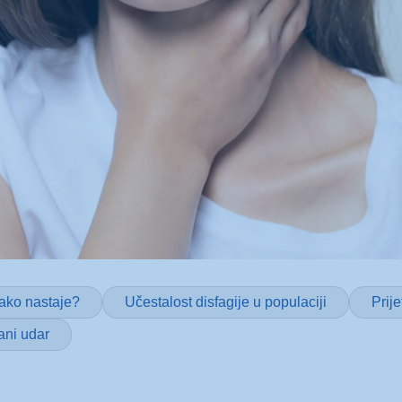
 kako nastaje?
Učestalost disfagije u populaciji
Prij
ni udar