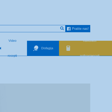
Pratite nas!
Video
Kalkulator
Disfagija
recepti
pothranjenosti