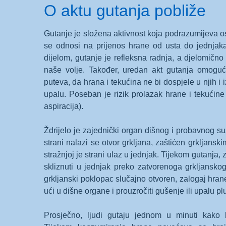
O aktu gutanja pobliže
Gutanje je složena aktivnost koja podrazumijeva osj
se odnosi na prijenos hrane od usta do jednjaka
dijelom, gutanje je refleksna radnja, a djelomično
naše volje. Također, uredan akt gutanja omoguća
puteva, da hrana i tekućina ne bi dospjele u njih i 
upalu. Poseban je rizik prolazak hrane i tekućin
aspiracija).
Ždrijelo je zajednički organ dišnog i probavnog s
strani nalazi se otvor grkljana, zaštićen grkljans
stražnjoj je strani ulaz u jednjak. Tijekom gutanja,
skliznuti u jednjak preko zatvorenoga grkljansko
grkljanski poklopac slučajno otvoren, zalogaj hran
ući u dišne organe i prouzročiti gušenje ili upalu pl
Prosječno, ljudi gutaju jednom u minuti kako bi