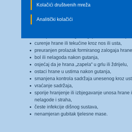
disfagiju jesu:
Kolačići društvenih mreža
kašalj tijekom i nakon gutanja,
promjena kvalitete glasa nakon gutanja (grgljan
Analitički kolačići
ulazak sadržaja (hrane i tekućine) u dišne pute
ulazak sadržaja u dušnik,
curenje oblikovanog zalogaja hrane žvakanje
curenje hrane ili tekućine kroz nos ili usta,
preuranjen prolazak formiranog zalogaja hrane 
bol ili nelagoda nakon gutanja,
osjećaj da je hrana „zapela“ u grlu ili ždrijelu,
ostaci hrane u ustima nakon gutanja,
smanjena kontrola sadržaja unesenog kroz ust
vraćanje sadržaja,
sporije hranjenje ili izbjegavanje unosa hrane 
nelagode i straha,
česte infekcije dišnog sustava,
nenamjeran gubitak tjelesne mase.