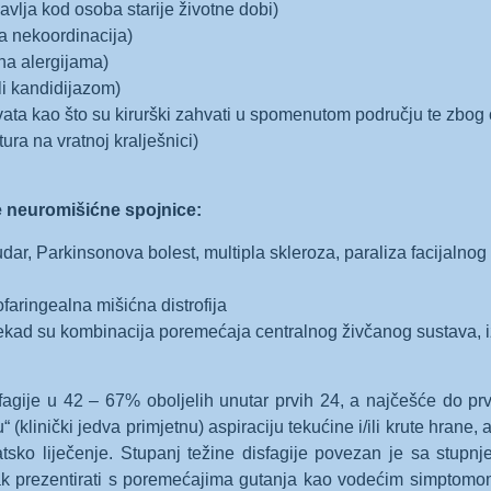
javlja kod osoba starije životne dobi)
na nekoordinacija)
ana alergijama)
li kandidijazom)
ahvata kao što su kirurški zahvati u spomenutom području te zbog
ura na vratnoj kralješnici)
e neuromišićne spojnice:
dar, Parkinsonova bolest, multipla skleroza, paraliza facijalnog
ofaringealna mišićna distrofija
onekad su kombinacija poremećaja centralnog živčanog sustava, 
fagije u 42 – 67% oboljelih unutar prvih 24, a najčešće do prv
hu“ (klinički jedva primjetnu) aspiraciju tekućine i/ili krute hrane
tsko liječenje. Stupanj težine disfagije povezan je sa stupnj
k prezentirati s poremećajima gutanja kao vodećim simptomom)