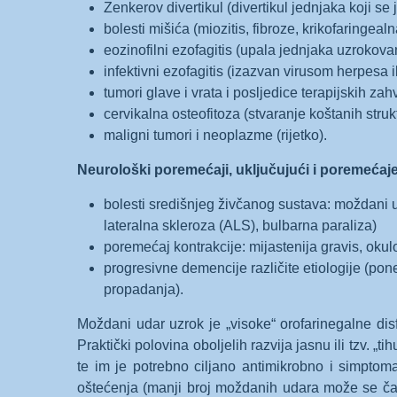
Zenkerov divertikul (divertikul jednjaka koji se 
bolesti mišića (miozitis, fibroze, krikofaringeal
eozinofilni ezofagitis (upala jednjaka uzrokov
infektivni ezofagitis (izazvan virusom herpesa i
tumori glave i vrata i posljedice terapijskih z
cervikalna osteofitoza (stvaranje koštanih strukt
maligni tumori i neoplazme (rijetko).
Neurološki poremećaji, uključujući i poremećaj
bolesti središnjeg živčanog sustava: moždani u
lateralna skleroza (ALS), bulbarna paraliza)
poremećaj kontrakcije: mijastenija gravis, okul
progresivne demencije različite etiologije (p
propadanja).
Moždani udar uzrok je „visoke“ orofarinegalne dis
Praktički polovina oboljelih razvija jasnu ili tzv. „ti
te im je potrebno ciljano antimikrobno i simptoma
oštećenja (manji broj moždanih udara može se ča