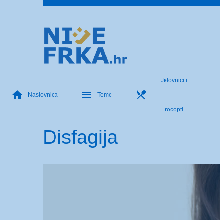
Jelovnici i
Naslovnica
Teme
recepti
Disfagija