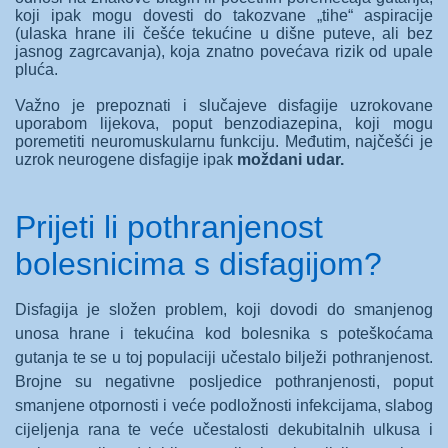
koji ipak mogu dovesti do takozvane „tihe“ aspiracije
(ulaska hrane ili češće tekućine u dišne puteve, ali bez
jasnog zagrcavanja), koja znatno povećava rizik od upale
pluća.
Važno je prepoznati i slučajeve disfagije uzrokovane
uporabom lijekova, poput benzodiazepina, koji mogu
poremetiti neuromuskularnu funkciju. Međutim, najčešći je
uzrok neurogene disfagije ipak
moždani udar.
Prijeti li pothranjenost
bolesnicima s disfagijom?
Disfagija je složen problem, koji dovodi do smanjenog
unosa hrane i tekućina kod bolesnika s poteškoćama
gutanja te se u toj populaciji učestalo bilježi pothranjenost.
Brojne su negativne posljedice pothranjenosti, poput
smanjene otpornosti i veće podložnosti infekcijama, slabog
cijeljenja rana te veće učestalosti dekubitalnih ulkusa i