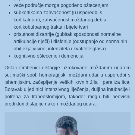
veće područje mozga pogođeno oštećenjem
subkortikalna zahvaćenost (u usporedbi s
kortikalnom), zahvaćenost moždanog debla,
kortikobulbarnog trakta i bijele tvari
prisutnost dizartrije (gubitak sposobnosti normalne
artikulacije riječi) i disfonije (odstupanje od normalnih
obilježja visine, intenziteta i kvalitete glasa)
kognitivno oštećenje i demencija
Ostali čimbenici disfagije uzrokovane moždanim udarom
su: muški spol, hemoragijski moždani udar u usporedbi s
ishemijskim, začepljenje velikih krvnih žila i paraliza lica.
Boravak u jedinici intenzivnog liječenja, duljina intubacije i
potreba za traheostomijom, također mogu biti neovisni
prediktori disfagije nakon moždanog udara.