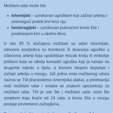
Moždani udar može biti:
ishemijski
– uzrokovan ugruškom koji začepi arteriju i
onemogući protok krvi kroz nju
hemoragijski
– uzrokovan puknućem krvne žile i
prodiranjem krvi u okolno tkivo
U oko 85 % slučajeva moždani su udari ishemijski,
odnosno posljedica su tromboze ili stvaranja ugruška u
oštećenoj arteriji koja opskrbljuje mozak krvlju ili embolije
prilikom koje se otkida komadić ugruška koji je nastao na
drugome mjestu u tijelu, a krvnom strujom doputuje i
začepi arteriju u mozgu. Još jedna vrsta moždanog udara
naziva se TIA (tranzistorna ishemijska ataka), a predstavlja
mali moždani udar i smatra se znakom upozorenja za
moždani udar. TIA je isto što i moždani udar, osim što
simptomi traju kraće od 24 sata, a krvna žila u mozgu
postaje privremeno začepljena.