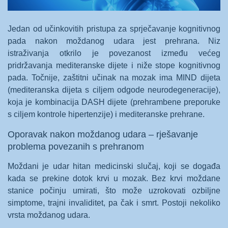
Jedan od učinkovitih pristupa za sprječavanje kognitivnog
pada nakon moždanog udara jest prehrana. Niz
istraživanja otkrilo je povezanost između većeg
pridržavanja mediteranske dijete i niže stope kognitivnog
pada. Točnije, zaštitni učinak na mozak ima MIND dijeta
(mediteranska dijeta s ciljem odgode neurodegeneracije),
koja je kombinacija DASH dijete (prehrambene preporuke
s ciljem kontrole hipertenzije) i mediteranske prehrane.
Oporavak nakon moždanog udara – rješavanje
problema povezanih s prehranom
Moždani je udar hitan medicinski slučaj, koji se događa
kada se prekine dotok krvi u mozak. Bez krvi moždane
stanice počinju umirati, što može uzrokovati ozbiljne
simptome, trajni invaliditet, pa čak i smrt. Postoji nekoliko
vrsta moždanog udara.