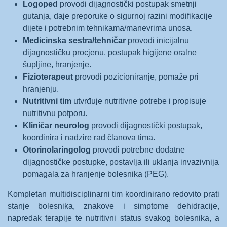
Logoped
provodi dijagnostički postupak smetnji
gutanja, daje preporuke o sigurnoj razini modifikacije
dijete i potrebnim tehnikama/manevrima unosa.
Medicinska sestra/tehničar
provodi inicijalnu
dijagnostičku procjenu, postupak higijene oralne
šupljine, hranjenje.
Fizioterapeut
provodi pozicioniranje, pomaže pri
hranjenju.
Nutritivni tim
utvrđuje nutritivne potrebe i propisuje
nutritivnu potporu.
Kliničar neurolog
provodi dijagnostički postupak,
koordinira i nadzire rad članova tima.
Otorinolaringolog
provodi potrebne dodatne
dijagnostičke postupke, postavlja ili uklanja invazivnija
pomagala za hranjenje bolesnika (PEG).
Kompletan multidisciplinarni tim koordinirano redovito prati
stanje bolesnika, znakove i simptome dehidracije,
napredak terapije te nutritivni status svakog bolesnika, a