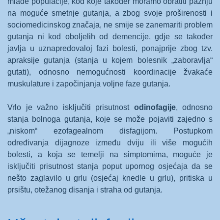
mlađe populacije, kod koje također moramo obratiti pažnju
na moguće smetnje gutanja, a zbog svoje proširenosti i
sociomedicinskog značaja, ne smije se zanemariti problem
gutanja ni kod oboljelih od demencije, gdje se također
javlja u uznapredovaloj fazi bolesti, ponajprije zbog tzv.
apraksije gutanja (stanja u kojem bolesnik „zaboravlja“
gutati), odnosno nemogućnosti koordinacije žvakaće
muskulature i započinjanja voljne faze gutanja.
Vrlo je važno isključiti prisutnost
odinofagije
, odnosno
stanja bolnoga gutanja, koje se može pojaviti zajedno s
„niskom“ ezofagealnom disfagijom. Postupkom
određivanja dijagnoze između dviju ili više mogućih
bolesti, a koja se temelji na simptomima, moguće je
isključiti prisutnost stanja poput upornog osjećaja da se
nešto zaglavilo u grlu (osjećaj knedle u grlu), pritiska u
prsištu, otežanog disanja i straha od gutanja.