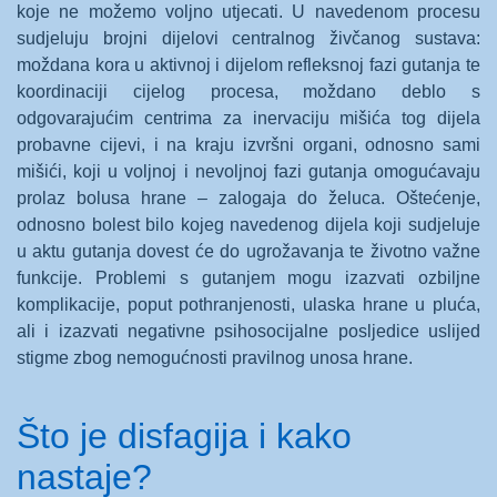
koje ne možemo voljno utjecati. U navedenom procesu
sudjeluju brojni dijelovi centralnog živčanog sustava:
moždana kora u aktivnoj i dijelom refleksnoj fazi gutanja te
koordinaciji cijelog procesa, moždano deblo s
odgovarajućim centrima za inervaciju mišića tog dijela
probavne cijevi, i na kraju izvršni organi, odnosno sami
mišići, koji u voljnoj i nevoljnoj fazi gutanja omogućavaju
prolaz bolusa hrane – zalogaja do želuca. Oštećenje,
odnosno bolest bilo kojeg navedenog dijela koji sudjeluje
u aktu gutanja dovest će do ugrožavanja te životno važne
funkcije. Problemi s gutanjem mogu izazvati ozbiljne
komplikacije, poput pothranjenosti, ulaska hrane u pluća,
ali i izazvati negativne psihosocijalne posljedice uslijed
stigme zbog nemogućnosti pravilnog unosa hrane.
Što je disfagija i kako
nastaje?