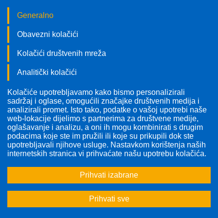
Generalno
Obavezni kolačići
Kolačići društvenih mreža
Analitički kolačići
Kolačiće upotrebljavamo kako bismo personalizirali
Pratite nas!
sadržaj i oglase, omogućili značajke društvenih medija i
analizirali promet. Isto tako, podatke o vašoj upotrebi naše
web-lokacije dijelimo s partnerima za društvene medije,
oglašavanje i analizu, a oni ih mogu kombinirati s drugim
podacima koje ste im pružili ili koje su prikupili dok ste
upotrebljavali njihove usluge. Nastavkom korištenja naših
Disfagija
internetskih stranica vi prihvaćate našu upotrebu kolačića.
Prihvati izabrane
Prihvati sve