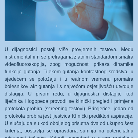
U dijagnostici postoji više provjerenih testova. Među
instrumentalnim se pretragama zlatnim standardom smatra
videofluoroskopija, zbog mogućnosti prikaza dinamike
funkcije gutanja. Tijekom gutanja kontrastnog sredstva, u
sjedećem se položaju i u realnom vremenu promatra
bolesnikov akt gutanja i s najvećom osjetljivošću utvrđuje
disfagija. U prvom redu, u dijagnostici disfagije kod
liječnika i logopeda provodi se klinički pregled i primjena
protokola probira (screening testovi). Primjerice, jedan od
protokola probira jest ljestvica Klinički prediktori aspiracije.
U slučaju da su kod oboljelog prisutna dva od ukupno šest
kriterija, postavlja se opravdana sumnja na potencijalnu