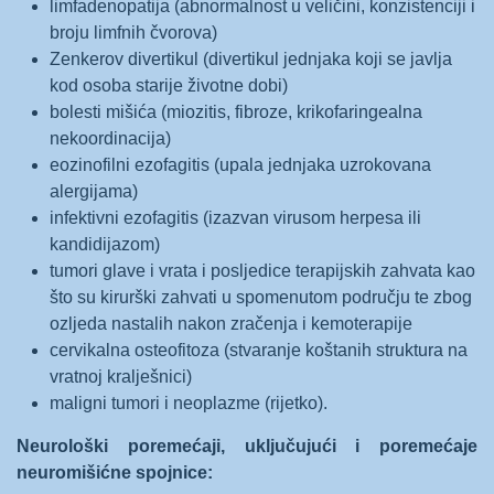
limfadenopatija (abnormalnost u veličini, konzistenciji i
broju limfnih čvorova)
Zenkerov divertikul (divertikul jednjaka koji se javlja
kod osoba starije životne dobi)
bolesti mišića (miozitis, fibroze, krikofaringealna
nekoordinacija)
eozinofilni ezofagitis (upala jednjaka uzrokovana
alergijama)
infektivni ezofagitis (izazvan virusom herpesa ili
kandidijazom)
tumori glave i vrata i posljedice terapijskih zahvata kao
što su kirurški zahvati u spomenutom području te zbog
ozljeda nastalih nakon zračenja i kemoterapije
cervikalna osteofitoza (stvaranje koštanih struktura na
vratnoj kralješnici)
maligni tumori i neoplazme (rijetko).
Neurološki poremećaji, uključujući i poremećaje
neuromišićne spojnice: