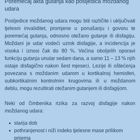
Poremećaj akta gutanja kao posljedica moždanog
udara
Posljedice moždanog udara mogu biti različite i uključivati
tjelesni invaliditet, promjene u ponašanju i govoru te
poremećaj gutanja, odnosno otežano gutanje ili disfagiju.
Moždani je udar vodeći uzrok disfagije, a incidencija je
visoka i iznosi čak do 80 %. Većina oboljelih oporavi
funkciju gutanja unutar sedam dana, a samo 11 – 13 % njih
ostaje disfagično nakon šest mjeseci. Lezije ili oštećenja
povezana s moždanim udarom u kortikalnoj hemisferi,
subkortikalnim kontrolnim krugovima ili u moždanom
deblu, mogu rezultirati otežanim gutanjem ili disfagijom.
Neki od čimbenika rizika za razvoj disfagije nakon
moždanog udara:
starija dob
pothranjenost i niži indeks tjelesne mase prilikom
prijema