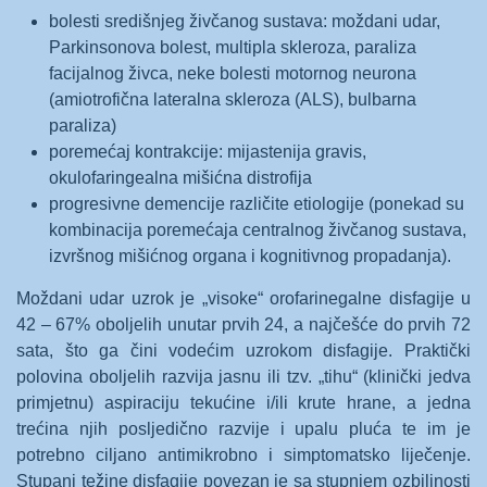
bolesti središnjeg živčanog sustava: moždani udar,
Parkinsonova bolest, multipla skleroza, paraliza
facijalnog živca, neke bolesti motornog neurona
(amiotrofična lateralna skleroza (ALS), bulbarna
paraliza)
poremećaj kontrakcije: mijastenija gravis,
okulofaringealna mišićna distrofija
progresivne demencije različite etiologije (ponekad su
kombinacija poremećaja centralnog živčanog sustava,
izvršnog mišićnog organa i kognitivnog propadanja).
Moždani udar uzrok je „visoke“ orofarinegalne disfagije u
42 – 67% oboljelih unutar prvih 24, a najčešće do prvih 72
sata, što ga čini vodećim uzrokom disfagije. Praktički
polovina oboljelih razvija jasnu ili tzv. „tihu“ (klinički jedva
primjetnu) aspiraciju tekućine i/ili krute hrane, a jedna
trećina njih posljedično razvije i upalu pluća te im je
potrebno ciljano antimikrobno i simptomatsko liječenje.
Stupanj težine disfagije povezan je sa stupnjem ozbiljnosti