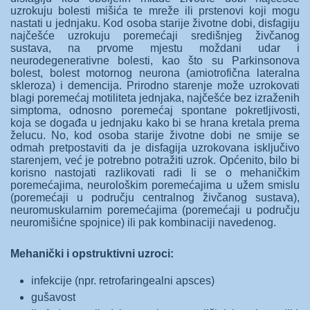
uzrokuju bolesti mišića te mreže ili prstenovi koji mogu
nastati u jednjaku. Kod osoba starije životne dobi, disfagiju
najčešće uzrokuju poremećaji središnjeg živčanog
sustava, na prvome mjestu moždani udar i
neurodegenerativne bolesti, kao što su Parkinsonova
bolest, bolest motornog neurona (amiotrofična lateralna
skleroza) i demencija. Prirodno starenje može uzrokovati
blagi poremećaj motiliteta jednjaka, najčešće bez izraženih
simptoma, odnosno poremećaj spontane pokretljivosti,
koja se događa u jednjaku kako bi se hrana kretala prema
želucu. No, kod osoba starije životne dobi ne smije se
odmah pretpostaviti da je disfagija uzrokovana isključivo
starenjem, već je potrebno potražiti uzrok. Općenito, bilo bi
korisno nastojati razlikovati radi li se o mehaničkim
poremećajima, neurološkim poremećajima u užem smislu
(poremećaji u području centralnog živčanog sustava),
neuromuskularnim poremećajima (poremećaji u području
neuromišićne spojnice) ili pak kombinaciji navedenog.
Mehanički i opstruktivni uzroci:
infekcije (npr. retrofaringealni apsces)
gušavost