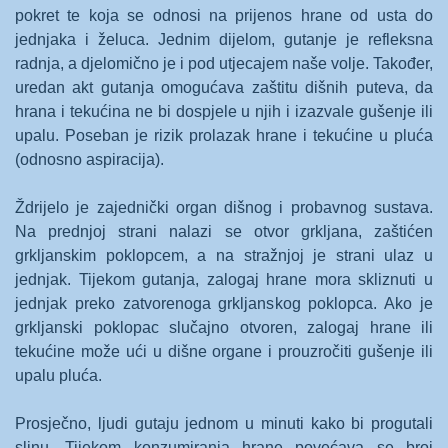
pokret te koja se odnosi na prijenos hrane od usta do
jednjaka i želuca. Jednim dijelom, gutanje je refleksna
radnja, a djelomično je i pod utjecajem naše volje. Također,
uredan akt gutanja omogućava zaštitu dišnih puteva, da
hrana i tekućina ne bi dospjele u njih i izazvale gušenje ili
upalu. Poseban je rizik prolazak hrane i tekućine u pluća
(odnosno aspiracija).
Ždrijelo je zajednički organ dišnog i probavnog sustava.
Na prednjoj strani nalazi se otvor grkljana, zaštićen
grkljanskim poklopcem, a na stražnjoj je strani ulaz u
jednjak. Tijekom gutanja, zalogaj hrane mora skliznuti u
jednjak preko zatvorenoga grkljanskog poklopca. Ako je
grkljanski poklopac slučajno otvoren, zalogaj hrane ili
tekućine može ući u dišne organe i prouzročiti gušenje ili
upalu pluća.
Prosječno, ljudi gutaju jednom u minuti kako bi progutali
slinu. Tijekom konzumiranja hrane povećava se broj