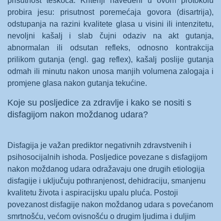
prisutnost teškoća. Kriteriji navedeni u ovom protokolu
probira jesu: prisutnost poremećaja govora (disartrija),
odstupanja na razini kvalitete glasa u visini ili intenzitetu,
nevoljni kašalj i slab čujni odaziv na akt gutanja,
abnormalan ili odsutan refleks, odnosno kontrakcija
prilikom gutanja (engl. gag reflex), kašalj poslije gutanja
odmah ili minutu nakon unosa manjih volumena zalogaja i
promjene glasa nakon gutanja tekućine.
Koje su posljedice za zdravlje i kako se nositi s
disfagijom nakon moždanog udara?
Disfagija je važan prediktor negativnih zdravstvenih i
psihosocijalnih ishoda. Posljedice povezane s disfagijom
nakon moždanog udara odražavaju one drugih etiologija
disfagije i uključuju pothranjenost, dehidraciju, smanjenu
kvalitetu života i aspiracijsku upalu pluća. Postoji
povezanost disfagije nakon moždanog udara s povećanom
smrtnošću, većom ovisnošću o drugim ljudima i duljim