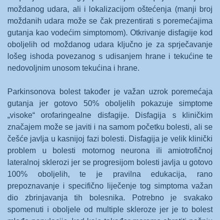
moždanog udara, ali i lokalizacijom oštećenja (manji broj
moždanih udara može se čak prezentirati s poremećajima
gutanja kao vodećim simptomom). Otkrivanje disfagije kod
oboljelih od moždanog udara ključno je za sprječavanje
lošeg ishoda povezanog s udisanjem hrane i tekućine te
nedovoljnim unosom tekućina i hrane.
Parkinsonova bolest također je važan uzrok poremećaja
gutanja jer gotovo 50% oboljelih pokazuje simptome
„visoke“ orofaringealne disfagije. Disfagija s kliničkim
značajem može se javiti i na samom početku bolesti, ali se
češće javlja u kasnijoj fazi bolesti. Disfagija je velik klinički
problem u bolesti motornog neurona ili amiotrofičnoj
lateralnoj sklerozi jer se progresijom bolesti javlja u gotovo
100% oboljelih, te je pravilna edukacija, rano
prepoznavanje i specifično liječenje tog simptoma važan
dio zbrinjavanja tih bolesnika. Potrebno je svakako
spomenuti i oboljele od multiple skleroze jer je to bolest