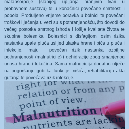
malapsorpcije (slabijeg upijanja hranjivih tvari u
probavnom sustavu) te u konačnici povećane smrtnosti i
pobola. Produljeno vrijeme boravka u bolnici te povećani
troškovi liječenja u vezi su s pothranjenošću, što dovodi do
većeg postotka smrtnog ishoda i lošije kvalitete života te
skupine bolesnika. Bolesnici s disfagijom, osim rizika
nastanka upale pluća uslijed ulaska hrane i pića u pluća i
infekcije, imaju i povećan rizik nastanka ozbiljne
pothranjenosti (malnutricije) i dehidracije zbog smanjenog
unosa hrane i tekućina. Sama malnutricija dodatno utječe
na pogoršanje gubitka funkcije mišića, rehabilitaciju akta
gutanja te povećava rizik infekcije.