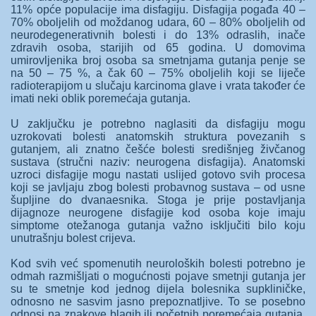
11% opće populacije ima disfagiju. Disfagija pogađa 40 –
70% oboljelih od moždanog udara, 60 – 80% oboljelih od
neurodegenerativnih bolesti i do 13% odraslih, inače
zdravih osoba, starijih od 65 godina. U domovima
umirovljenika broj osoba sa smetnjama gutanja penje se
na 50 – 75 %, a čak 60 – 75% oboljelih koji se liječe
radioterapijom u slučaju karcinoma glave i vrata također će
imati neki oblik poremećaja gutanja.
U zaključku je potrebno naglasiti da disfagiju mogu
uzrokovati bolesti anatomskih struktura povezanih s
gutanjem, ali znatno češće bolesti središnjeg živčanog
sustava (stručni naziv: neurogena disfagija). Anatomski
uzroci disfagije mogu nastati uslijed gotovo svih procesa
koji se javljaju zbog bolesti probavnog sustava – od usne
šupljine do dvanaesnika. Stoga je prije postavljanja
dijagnoze neurogene disfagije kod osoba koje imaju
simptome otežanoga gutanja važno isključiti bilo koju
unutrašnju bolest crijeva.
Kod svih već spomenutih neuroloških bolesti potrebno je
odmah razmišljati o mogućnosti pojave smetnji gutanja jer
su te smetnje kod jednog dijela bolesnika supkliničke,
odnosno ne sasvim jasno prepoznatljive. To se posebno
odnosi na znakove blagih ili početnih poremećaja gutanja,