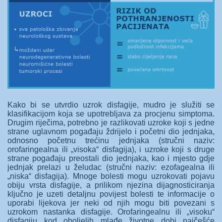
Kako bi se utvrdio uzrok disfagije, mudro je služiti se
klasifikacijom koja se upotrebljava za procjenu simptoma.
Drugim riječima, potrebno je razlikovati uzroke koji s jedne
strane uglavnom pogađaju ždrijelo i početni dio jednjaka,
odnosno početnu trećinu jednjaka (stručni naziv:
orofaringealna ili „visoka“ disfagija), i uzroke koji s druge
strane pogađaju preostali dio jednjaka, kao i mjesto gdje
jednjak prelazi u želudac (stručni naziv: ezofagealna ili
„niska“ disfagija). Mnoge bolesti mogu uzrokovati pojavu
obiju vrsta disfagije, a prilikom njezina dijagnosticiranja
ključno je uzeti detaljnu povijest bolesti te informacije o
uporabi lijekova jer neki od njih mogu biti povezani s
uzrokom nastanka disfagije. Orofaringealnu ili „visoku“
disfagiju kod oboljelih mlađe životne dobi najčešće