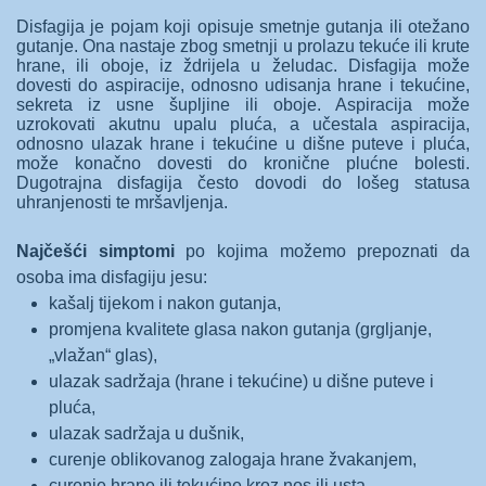
Disfagija je pojam koji opisuje smetnje gutanja ili otežano
gutanje. Ona nastaje zbog smetnji u prolazu tekuće ili krute
hrane, ili oboje, iz ždrijela u želudac. Disfagija može
dovesti do aspiracije, odnosno udisanja hrane i tekućine,
sekreta iz usne šupljine ili oboje. Aspiracija može
uzrokovati akutnu upalu pluća, a učestala aspiracija,
odnosno ulazak hrane i tekućine u dišne puteve i pluća,
može konačno dovesti do kronične plućne bolesti.
Dugotrajna disfagija često dovodi do lošeg statusa
uhranjenosti te mršavljenja.
Najčešći simptomi
po kojima možemo prepoznati da
osoba ima disfagiju jesu:
kašalj tijekom i nakon gutanja,
promjena kvalitete glasa nakon gutanja (grgljanje,
„vlažan“ glas),
ulazak sadržaja (hrane i tekućine) u dišne puteve i
pluća,
ulazak sadržaja u dušnik,
curenje oblikovanog zalogaja hrane žvakanjem,
curenje hrane ili tekućine kroz nos ili usta,