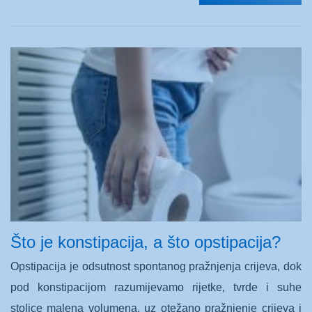
Što je konstipacija, a što opstipacija?
Opstipacija je odsutnost spontanog pražnjenja crijeva, dok
pod konstipacijom razumijevamo rijetke, tvrde i suhe
stolice malena volumena, uz otežano pražnjenje crijeva i