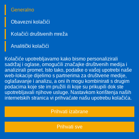
Generalno
Obavezni kolačići
Kolačići društvenih mreža
Analitički kolačići
Kolačiće upotrebljavamo kako bismo personalizirali
Pratite nas!
sadržaj i oglase, omogućili značajke društvenih medija i
analizirali promet. Isto tako, podatke o vašoj upotrebi naše
web-lokacije dijelimo s partnerima za društvene medije,
oglašavanje i analizu, a oni ih mogu kombinirati s drugim
podacima koje ste im pružili ili koje su prikupili dok ste
upotrebljavali njihove usluge. Nastavkom korištenja naših
Odabrana tema:
Karcinomi probavnog sustava
internetskih stranica vi prihvaćate našu upotrebu kolačića.
Prihvati izabrane
<<
<
1
2
3
>
>>
Prihvati sve