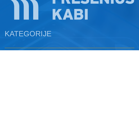
KATEGORIJE
Jelovnici i recepti
Rječnik
Kratki savjeti
Video knjižnica
Kalkulator pothranjenosti
TEME