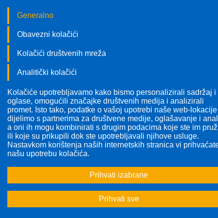
Generalno
Obavezni kolačići
Kolačići društvenih mreža
Analitički kolačići
Kolačiće upotrebljavamo kako bismo personalizirali sadržaj i
Pratite nas!
oglase, omogućili značajke društvenih medija i analizirali
promet. Isto tako, podatke o vašoj upotrebi naše web-lokacije
dijelimo s partnerima za društvene medije, oglašavanje i anal
a oni ih mogu kombinirati s drugim podacima koje ste im pruži
ili koje su prikupili dok ste upotrebljavali njihove usluge.
Nastavkom korištenja naših internetskih stranica vi prihvaćat
Odabrana tema:
Sve teme
našu upotrebu kolačića.
Prihvati izabrane
<<
<
1
2
...
15
16
17
>
Prihvati sve