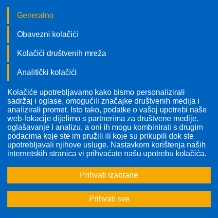
Generalno
Obavezni kolačići
Kolačići društvenih mreža
Analitički kolačići
Kolačiće upotrebljavamo kako bismo personalizirali
Pratite nas!
sadržaj i oglase, omogućili značajke društvenih medija i
analizirali promet. Isto tako, podatke o vašoj upotrebi naše
web-lokacije dijelimo s partnerima za društvene medije,
oglašavanje i analizu, a oni ih mogu kombinirati s drugim
podacima koje ste im pružili ili koje su prikupili dok ste
upotrebljavali njihove usluge. Nastavkom korištenja naših
Odabrana tema:
Sve teme
internetskih stranica vi prihvaćate našu upotrebu kolačića.
Prihvati izabrane
1
2
>
>>
Prihvati sve