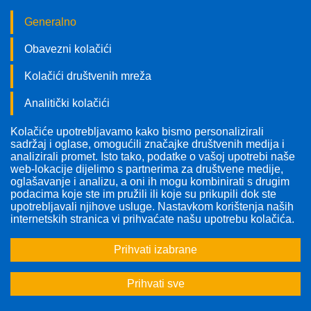
Generalno
Obavezni kolačići
Kolačići društvenih mreža
Analitički kolačići
Kolačiće upotrebljavamo kako bismo personalizirali
Pratite nas!
sadržaj i oglase, omogućili značajke društvenih medija i
analizirali promet. Isto tako, podatke o vašoj upotrebi naše
web-lokacije dijelimo s partnerima za društvene medije,
oglašavanje i analizu, a oni ih mogu kombinirati s drugim
podacima koje ste im pružili ili koje su prikupili dok ste
upotrebljavali njihove usluge. Nastavkom korištenja naših
Odabrana tema:
Sve teme
internetskih stranica vi prihvaćate našu upotrebu kolačića.
Prihvati izabrane
1
2
>
>>
Prihvati sve