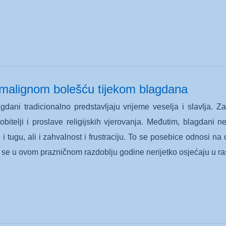
 malignom bolešću tijekom blagdana
gdani tradicionalno predstavljaju vrijeme veselja i slavlja.
obitelji i proslave religijskih vjerovanja. Međutim, blagdani n
u i tugu, ali i zahvalnost i frustraciju. To se posebice odnosi n
oji se u ovom prazničnom razdoblju godine nerijetko osjećaju u ra