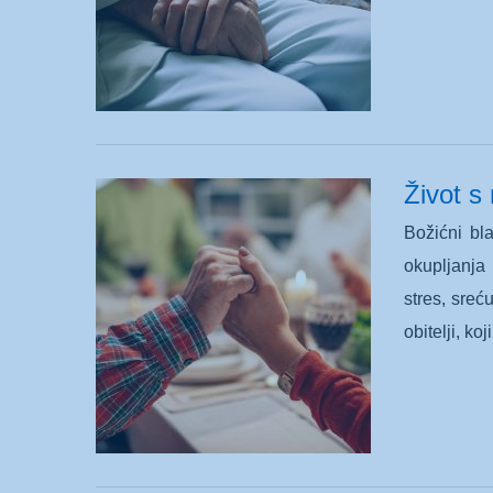
Život s
Božićni bla
okupljanja 
stres, sreć
obitelji, k