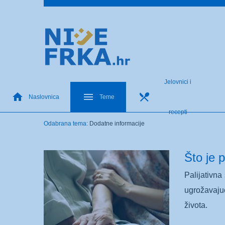
Jelovnici i
Naslovnica
Teme
recepti
Odabrana tema:
Dodatne informacije
Što je p
Palijativna
ugrožavaju
života.