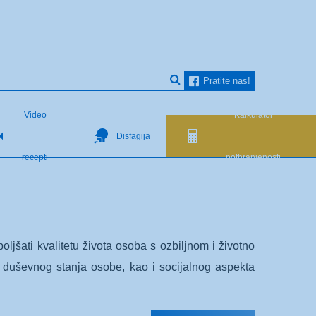
Pratite nas!
Video
Kalkulator
Disfagija
recepti
pothranjenosti
oljšati kvalitetu života osoba s ozbiljnom i životno
 duševnog stanja osobe, kao i socijalnog aspekta