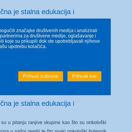
čna je stalna edukacija i
gućili značajke društvenih medija i analizirali
a su u pitanju ranjive skupine kao što su onkološki
s partnerima za društvene medije, oglašavanje i
kova u našoj zemlji te što svaki onkološki bolesnik
li koje su prikupili dok ste upotrebljavali njihove
našu upotrebu kolačića.
mo Rajku Truban Žulj, mr.pharm., spec., pomoćnicu
vode (HALMED) za stručni osvrt na ovu temu.
Pročitaj više
Prihvati izabrane
Prihvati sve
čna je stalna edukacija i
a su u pitanju ranjive skupine kao što su onkološki
kova u našoj zemlji te što svaki onkološki bolesnik