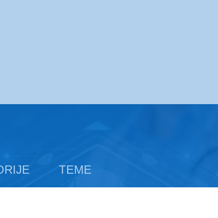
ORIJE
TEME
i
Prehrambene tvari
Karcinomi probavn