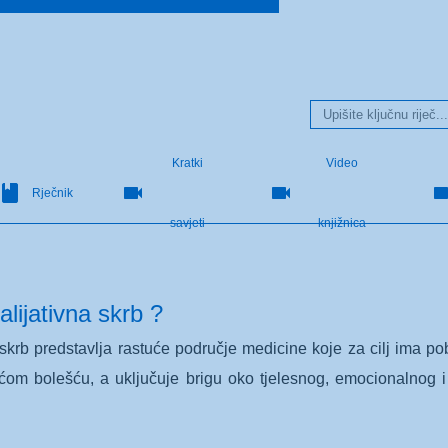
Kratki
Video
Rječnik
savjeti
knjižnica
alijativna skrb ?
 skrb predstavlja rastuće područje medicine koje za cilj ima pob
ćom bolešću, a uključuje brigu oko tjelesnog, emocionalnog i