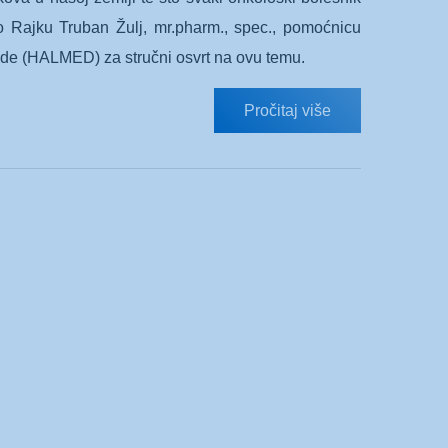
mo Rajku Truban Žulj, mr.pharm., spec., pomoćnicu
vode (HALMED) za stručni osvrt na ovu temu.
Pročitaj više