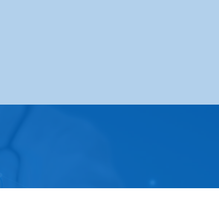
og sustava
Tjelovježba
Disfagija