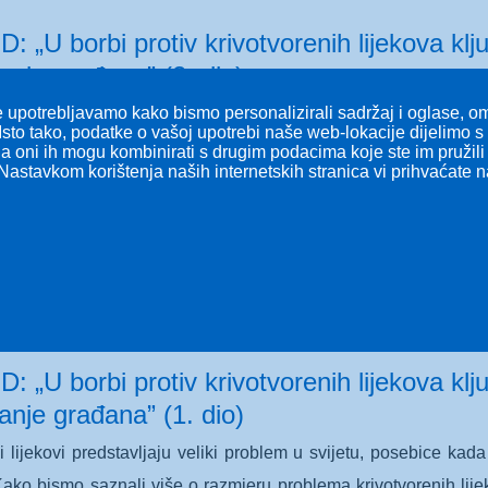
 „U borbi protiv krivotvorenih lijekova klju
ranje građana” (2. dio)
 upotrebljavamo kako bismo personalizirali sadržaj i oglase, omo
i lijekovi predstavljaju veliki problem u svijetu, posebice kad
Isto tako, podatke o vašoj upotrebi naše web-lokacije dijelimo 
Kako bismo saznali više o razmjeru problema krivotvorenih lije
 a oni ih mogu kombinirati s drugim podacima koje ste im pružili i
Nastavkom korištenja naših internetskih stranica vi prihvaćate 
viti u slučaju da posumnja na krivotvoreni lijek, zamolili s
za procese iz Hrvatske agencije za lijekove i medicinske proiz
 „U borbi protiv krivotvorenih lijekova klju
ranje građana” (1. dio)
i lijekovi predstavljaju veliki problem u svijetu, posebice kad
Kako bismo saznali više o razmjeru problema krivotvorenih lije