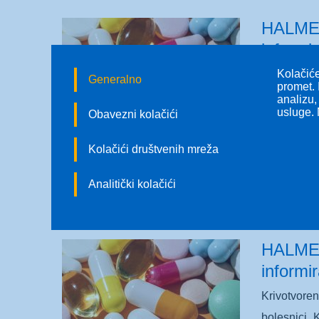
HALMED:
informi
Kolačiće
Krivotvoren
Generalno
promet. 
bolesnici. 
analizu,
usluge. 
Obavezni kolačići
može napra
ravnatelja 
Kolačići društvenih mreža
Analitički kolačići
HALMED:
informi
Krivotvoren
bolesnici. 