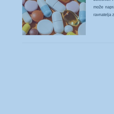
može napra
ravnatelja 