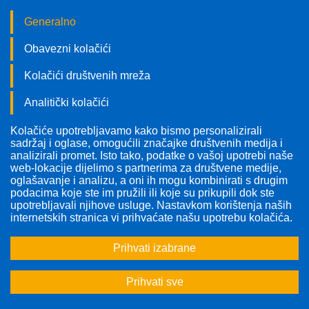
Generalno
Obavezni kolačići
Kolačići društvenih mreža
Analitički kolačići
Kolačiće upotrebljavamo kako bismo personalizirali
Pratite nas!
sadržaj i oglase, omogućili značajke društvenih medija i
analizirali promet. Isto tako, podatke o vašoj upotrebi naše
web-lokacije dijelimo s partnerima za društvene medije,
oglašavanje i analizu, a oni ih mogu kombinirati s drugim
podacima koje ste im pružili ili koje su prikupili dok ste
upotrebljavali njihove usluge. Nastavkom korištenja naših
Odabrana tema:
Enteralna prehrana
internetskih stranica vi prihvaćate našu upotrebu kolačića.
Prihvati izabrane
<<
<
1
2
3
>
>>
Prihvati sve