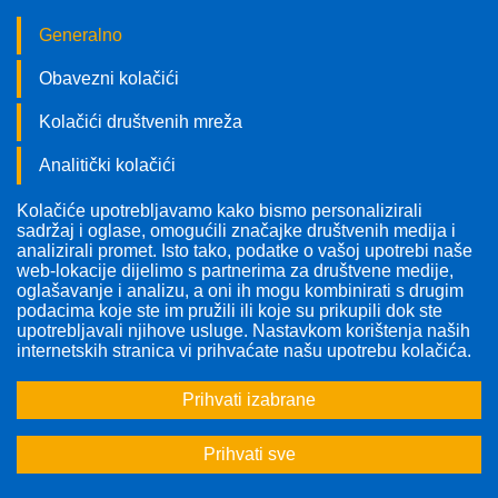
Generalno
Obavezni kolačići
Kolačići društvenih mreža
Analitički kolačići
Kolačiće upotrebljavamo kako bismo personalizirali
Pratite nas!
sadržaj i oglase, omogućili značajke društvenih medija i
analizirali promet. Isto tako, podatke o vašoj upotrebi naše
web-lokacije dijelimo s partnerima za društvene medije,
oglašavanje i analizu, a oni ih mogu kombinirati s drugim
podacima koje ste im pružili ili koje su prikupili dok ste
upotrebljavali njihove usluge. Nastavkom korištenja naših
Odabrana tema:
Sve teme
internetskih stranica vi prihvaćate našu upotrebu kolačića.
Prihvati izabrane
<<
<
1
2
3
...
6
>
>>
Prihvati sve