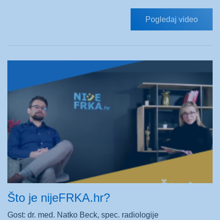
Pogledaj video
Što je nijeFRKA.hr?
Gost: dr. med. Natko Beck, spec. radiologije