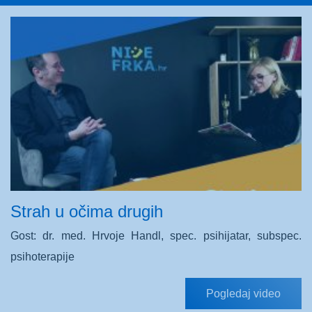
Strah u očima drugih
Gost: dr. med. Hrvoje Handl, spec. psihijatar, subspec.
psihoterapije
Pogledaj video