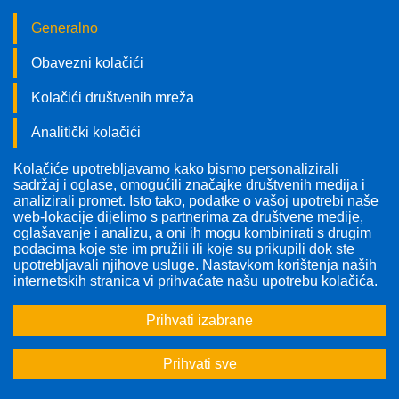
Generalno
Obavezni kolačići
Kolačići društvenih mreža
Analitički kolačići
Kolačiće upotrebljavamo kako bismo personalizirali
Pratite nas!
sadržaj i oglase, omogućili značajke društvenih medija i
analizirali promet. Isto tako, podatke o vašoj upotrebi naše
web-lokacije dijelimo s partnerima za društvene medije,
oglašavanje i analizu, a oni ih mogu kombinirati s drugim
podacima koje ste im pružili ili koje su prikupili dok ste
upotrebljavali njihove usluge. Nastavkom korištenja naših
Odabrana tema:
Sve teme
internetskih stranica vi prihvaćate našu upotrebu kolačića.
Prihvati izabrane
<<
<
1
2
...
5
6
Prihvati sve